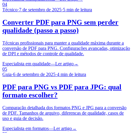
04
Técnico
·
7 de setembro de 2025
·
5 min de leitura
Converter PDF para PNG sem perder
qualidade (passo a passo)
Técnicas profissionais para manter a qualidade máxima durante a
conversão de PDF para PNG. Configurações avançadas, otimização
de DPI e métodos de controle de qualidade.
Especialista em qualidade
—
Ler artigo
→
05
Guia
·
6 de setembro de 2025
·
4 min de leitura
PDF para PNG vs PDF para JPG: qual
formato escolher?
Comparação detalhada dos formatos PNG e JPG para a conversão
de PDF. Tamanhos de arquivo, diferenças de qualidade, casos de
uso e guia de decisão.
Especialista em formatos
—
Ler artigo
→