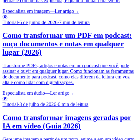
perdas e com perdas explicada, e quando mudar para WebP.
Especialista em imagem
—
Ler artigo
→
08
Tutorial
·
6 de junho de 2026
·
7 min de leitura
Como transformar um PDF em podcast:
ouça documentos e notas em qualquer
lugar (2026)
Transforme PDFs, artigos e notas em um podcast que você pode
assinar e ouvir em qualquer lugar. Como funcionam as ferramentas
de documento para podcast, como elas diferem da leitura em voz
alta e como lidar com digitalizações.
Especialista em áudio
—
Ler artigo
→
09
Tutorial
·
8 de julho de 2026
·
6 min de leitura
Como transformar imagens geradas por
IA em vídeo (Guia 2026)
Gere uma imagem a partir de um texto, anime-a em um vídeo curto