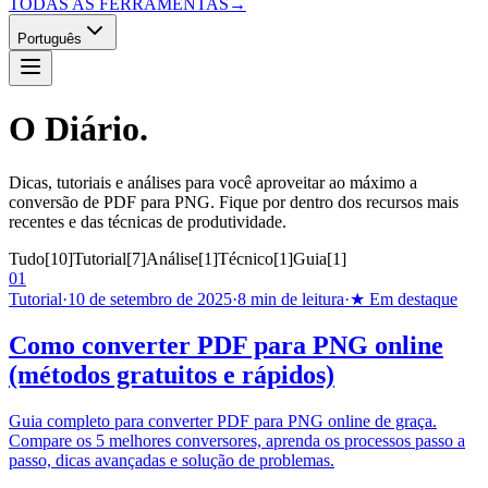
TODAS AS FERRAMENTAS
→
Português
O
Diário.
Dicas, tutoriais e análises para você aproveitar ao máximo a
conversão de PDF para PNG. Fique por dentro dos recursos mais
recentes e das técnicas de produtividade.
Tudo
[
10
]
Tutorial
[
7
]
Análise
[
1
]
Técnico
[
1
]
Guia
[
1
]
01
Tutorial
·
10 de setembro de 2025
·
8 min de leitura
·
★ Em destaque
Como converter PDF para PNG online
(métodos gratuitos e rápidos)
Guia completo para converter PDF para PNG online de graça.
Compare os 5 melhores conversores, aprenda os processos passo a
passo, dicas avançadas e solução de problemas.