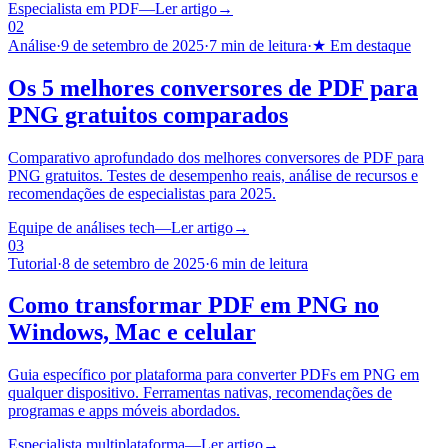
Especialista em PDF
—
Ler artigo
→
02
Análise
·
9 de setembro de 2025
·
7 min de leitura
·
★ Em destaque
Os 5 melhores conversores de PDF para
PNG gratuitos comparados
Comparativo aprofundado dos melhores conversores de PDF para
PNG gratuitos. Testes de desempenho reais, análise de recursos e
recomendações de especialistas para 2025.
Equipe de análises tech
—
Ler artigo
→
03
Tutorial
·
8 de setembro de 2025
·
6 min de leitura
Como transformar PDF em PNG no
Windows, Mac e celular
Guia específico por plataforma para converter PDFs em PNG em
qualquer dispositivo. Ferramentas nativas, recomendações de
programas e apps móveis abordados.
Especialista multiplataforma
—
Ler artigo
→