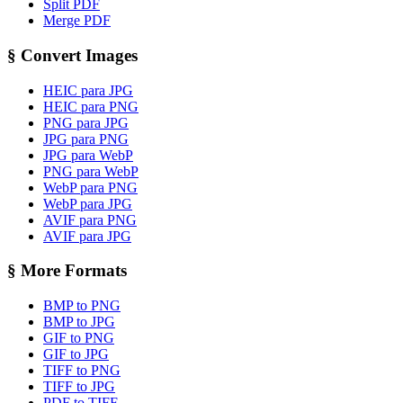
Split PDF
Merge PDF
§
Convert Images
HEIC para JPG
HEIC para PNG
PNG para JPG
JPG para PNG
JPG para WebP
PNG para WebP
WebP para PNG
WebP para JPG
AVIF para PNG
AVIF para JPG
§
More Formats
BMP to PNG
BMP to JPG
GIF to PNG
GIF to JPG
TIFF to PNG
TIFF to JPG
PDF to TIFF