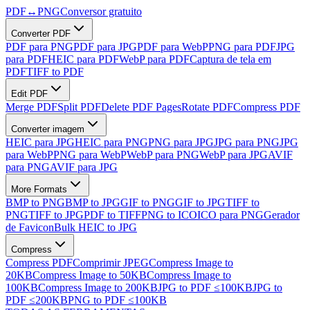
PDF
↔
PNG
Conversor gratuito
Converter PDF
PDF para PNG
PDF para JPG
PDF para WebP
PNG para PDF
JPG
para PDF
HEIC para PDF
WebP para PDF
Captura de tela em
PDF
TIFF to PDF
Edit PDF
Merge PDF
Split PDF
Delete PDF Pages
Rotate PDF
Compress PDF
Converter imagem
HEIC para JPG
HEIC para PNG
PNG para JPG
JPG para PNG
JPG
para WebP
PNG para WebP
WebP para PNG
WebP para JPG
AVIF
para PNG
AVIF para JPG
More Formats
BMP to PNG
BMP to JPG
GIF to PNG
GIF to JPG
TIFF to
PNG
TIFF to JPG
PDF to TIFF
PNG to ICO
ICO para PNG
Gerador
de Favicon
Bulk HEIC to JPG
Compress
Compress PDF
Comprimir JPEG
Compress Image to
20KB
Compress Image to 50KB
Compress Image to
100KB
Compress Image to 200KB
JPG to PDF ≤100KB
JPG to
PDF ≤200KB
PNG to PDF ≤100KB