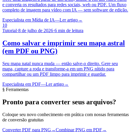
e converta os resultados para redes sociais, web ou PDF. Um fluxo
completo de imagem para vídeo com IA — sem software de edição.
Especialista em Mídia de IA
—
Ler artigo
→
10
Tutorial
·
8 de julho de 2026
·
6 min de leitura
Como salvar e imprimir seu mapa astral
(em PDF ou PNG)
Seu mapa natal nunca muda — então salve-o direito. Gere seu
mapa, capture a roda e transforme-a em um PNG nítido para
compartilhar ou um PDF limpo para imprimir e guardar.
Especialista em PDF
—
Ler artigo
→
§ Ferramentas
Pronto para converter seus arquivos?
Coloque seu novo conhecimento em prática com nossas ferramentas
de conversão gratuitas
Converter PDF para PNG
→
Combinar PNG em PDF
→