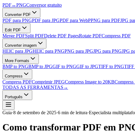
PDF
↔
PNG
Conversor gratuito
Converter PDF
PDF para PNG
PDF para JPG
PDF para WebP
PNG para PDF
JPG pa
Edit PDF
Merge PDF
Split PDF
Delete PDF Pages
Rotate PDF
Compress PDF
Converter imagem
HEIC para JPG
HEIC para PNG
PNG para JPG
JPG para PNG
JPG p
More Formats
BMP to PNG
BMP to JPG
GIF to PNG
GIF to JPG
TIFF to PNG
TIFF
Compress
Compress PDF
Comprimir JPEG
Compress Image to 20KB
Compress 
TODAS AS FERRAMENTAS
→
Português
Guia
·
8 de setembro de 2025
·
6 min de leitura
·
Especialista multiplataf
Como transformar PDF em PNG 