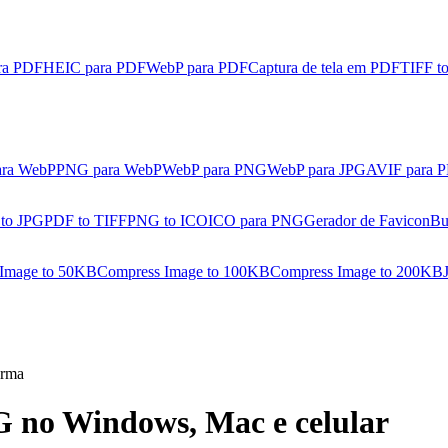
ra PDF
HEIC para PDF
WebP para PDF
Captura de tela em PDF
TIFF t
ara WebP
PNG para WebP
WebP para PNG
WebP para JPG
AVIF para 
 to JPG
PDF to TIFF
PNG to ICO
ICO para PNG
Gerador de Favicon
Bu
Image to 50KB
Compress Image to 100KB
Compress Image to 200KB
orma
no Windows, Mac e celular