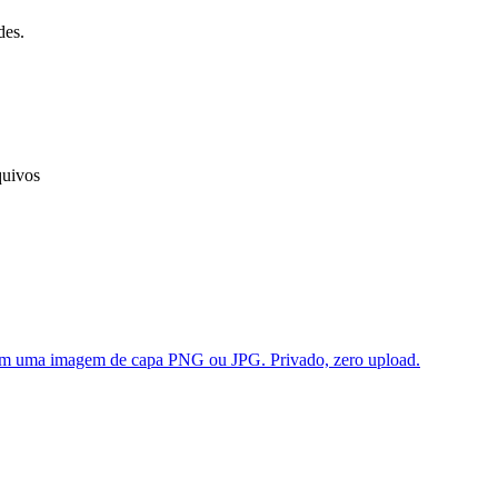
des.
quivos
em uma imagem de capa PNG ou JPG. Privado, zero upload.