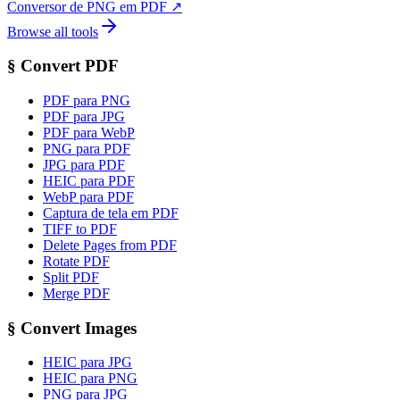
Conversor de PNG em PDF
↗
Browse all tools
§
Convert PDF
PDF para PNG
PDF para JPG
PDF para WebP
PNG para PDF
JPG para PDF
HEIC para PDF
WebP para PDF
Captura de tela em PDF
TIFF to PDF
Delete Pages from PDF
Rotate PDF
Split PDF
Merge PDF
§
Convert Images
HEIC para JPG
HEIC para PNG
PNG para JPG