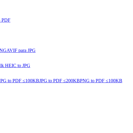
o PDF
PNG
AVIF para JPG
lk HEIC to JPG
JPG to PDF ≤100KB
JPG to PDF ≤200KB
PNG to PDF ≤100KB