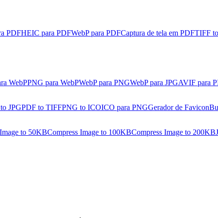
ra PDF
HEIC para PDF
WebP para PDF
Captura de tela em PDF
TIFF t
ara WebP
PNG para WebP
WebP para PNG
WebP para JPG
AVIF para 
 to JPG
PDF to TIFF
PNG to ICO
ICO para PNG
Gerador de Favicon
Bu
Image to 50KB
Compress Image to 100KB
Compress Image to 200KB