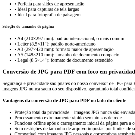
•
Perfeita para slides de apresentação
•
Ideal para capturas de tela largas
•
Ideal para fotografia de paisagem
Seleção do tamanho de página
•
A4 (210×297 mm): padrão internacional, o mais comum
•
Letter (8,5×11"): padrão norte-americano
•
A3 (297×420 mm): formato maior de apresentação
•
A5 (148×210 mm): tamanho de documento compacto
•
Legal (8,5×14"): formato de documento estendido
Conversão de JPG para PDF com foco em privacidad
Segurança e privacidade são pilares do nosso conversor de JPG para
imagens JPG nunca saem do seu dispositivo, garantindo total confide
Vantagens da conversão de JPG para PDF no lado do cliente
Proteção total da privacidade – imagens JPG nunca são enviada
Processamento extremamente rápido sem atrasos de rede
Funciona offline após o carregamento inicial da página para a
Sem restrições de tamanho de arquivo impostas por limites de s
Compatível com imagens JPG pessoais e corporativas sensíveis