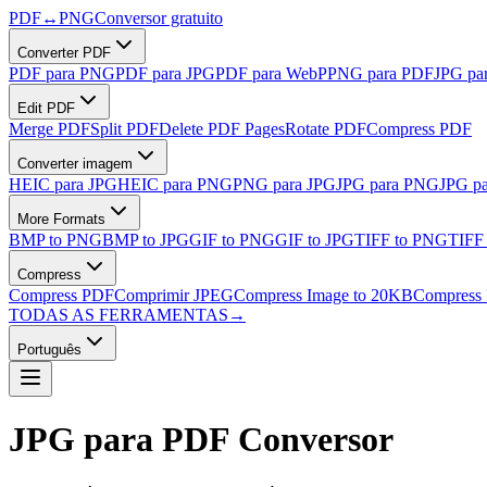
PDF
↔
PNG
Conversor gratuito
Converter PDF
PDF para PNG
PDF para JPG
PDF para WebP
PNG para PDF
JPG pa
Edit PDF
Merge PDF
Split PDF
Delete PDF Pages
Rotate PDF
Compress PDF
Converter imagem
HEIC para JPG
HEIC para PNG
PNG para JPG
JPG para PNG
JPG p
More Formats
BMP to PNG
BMP to JPG
GIF to PNG
GIF to JPG
TIFF to PNG
TIFF
Compress
Compress PDF
Comprimir JPEG
Compress Image to 20KB
Compress 
TODAS AS FERRAMENTAS
→
Português
JPG para PDF
Conversor