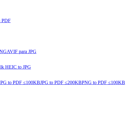
o PDF
PNG
AVIF para JPG
lk HEIC to JPG
JPG to PDF ≤100KB
JPG to PDF ≤200KB
PNG to PDF ≤100KB