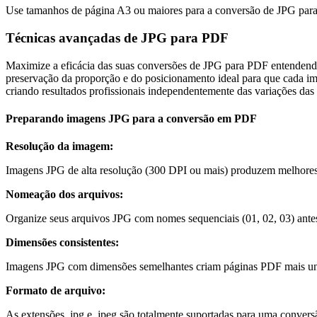
Use tamanhos de página A3 ou maiores para a conversão de JPG para P
Técnicas avançadas de JPG para PDF
Maximize a eficácia das suas conversões de JPG para PDF entendend
preservação da proporção e do posicionamento ideal para que cada im
criando resultados profissionais independentemente das variações da
Preparando imagens JPG para a conversão em PDF
Resolução da imagem
:
Imagens JPG de alta resolução (300 DPI ou mais) produzem melhores 
Nomeação dos arquivos
:
Organize seus arquivos JPG com nomes sequenciais (01, 02, 03) antes
Dimensões consistentes
:
Imagens JPG com dimensões semelhantes criam páginas PDF mais unif
Formato de arquivo
:
As extensões .jpg e .jpeg são totalmente suportadas para uma conver