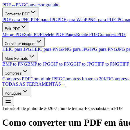
PDF
↔
PNG
Conversor gratuito
Converter PDF
PDF para PNG
PDF para JPG
PDF para WebP
PNG para PDF
JPG pa
Edit PDF
Merge PDF
Split PDF
Delete PDF Pages
Rotate PDF
Compress PDF
Converter imagem
HEIC para JPG
HEIC para PNG
PNG para JPG
JPG para PNG
JPG p
More Formats
BMP to PNG
BMP to JPG
GIF to PNG
GIF to JPG
TIFF to PNG
TIFF
Compress
Compress PDF
Comprimir JPEG
Compress Image to 20KB
Compress 
TODAS AS FERRAMENTAS
→
Português
Tutorial
·
6 de junho de 2026
·
7 min de leitura
·
Especialista em PDF
Como converter um PDF em áudi