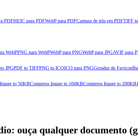
ra PDF
HEIC para PDF
WebP para PDF
Captura de tela em PDF
TIFF t
ara WebP
PNG para WebP
WebP para PNG
WebP para JPG
AVIF para 
 to JPG
PDF to TIFF
PNG to ICO
ICO para PNG
Gerador de Favicon
Bu
Image to 50KB
Compress Image to 100KB
Compress Image to 200KB
o: ouça qualquer documento (g