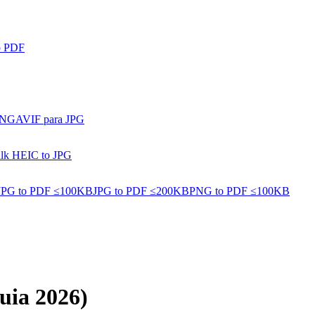
o PDF
PNG
AVIF para JPG
lk HEIC to JPG
JPG to PDF ≤100KB
JPG to PDF ≤200KB
PNG to PDF ≤100KB
uia 2026)