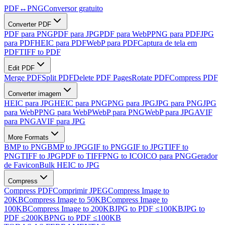
PDF
↔
PNG
Conversor gratuito
Converter PDF
PDF para PNG
PDF para JPG
PDF para WebP
PNG para PDF
JPG
para PDF
HEIC para PDF
WebP para PDF
Captura de tela em
PDF
TIFF to PDF
Edit PDF
Merge PDF
Split PDF
Delete PDF Pages
Rotate PDF
Compress PDF
Converter imagem
HEIC para JPG
HEIC para PNG
PNG para JPG
JPG para PNG
JPG
para WebP
PNG para WebP
WebP para PNG
WebP para JPG
AVIF
para PNG
AVIF para JPG
More Formats
BMP to PNG
BMP to JPG
GIF to PNG
GIF to JPG
TIFF to
PNG
TIFF to JPG
PDF to TIFF
PNG to ICO
ICO para PNG
Gerador
de Favicon
Bulk HEIC to JPG
Compress
Compress PDF
Comprimir JPEG
Compress Image to
20KB
Compress Image to 50KB
Compress Image to
100KB
Compress Image to 200KB
JPG to PDF ≤100KB
JPG to
PDF ≤200KB
PNG to PDF ≤100KB