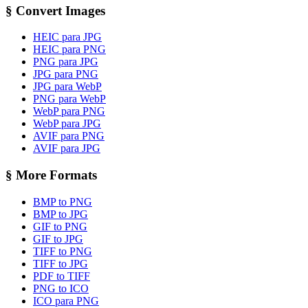
§
Convert Images
HEIC para JPG
HEIC para PNG
PNG para JPG
JPG para PNG
JPG para WebP
PNG para WebP
WebP para PNG
WebP para JPG
AVIF para PNG
AVIF para JPG
§
More Formats
BMP to PNG
BMP to JPG
GIF to PNG
GIF to JPG
TIFF to PNG
TIFF to JPG
PDF to TIFF
PNG to ICO
ICO para PNG