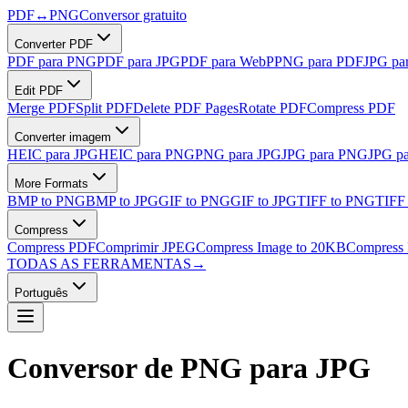
PDF
↔
PNG
Conversor gratuito
Converter PDF
PDF para PNG
PDF para JPG
PDF para WebP
PNG para PDF
JPG pa
Edit PDF
Merge PDF
Split PDF
Delete PDF Pages
Rotate PDF
Compress PDF
Converter imagem
HEIC para JPG
HEIC para PNG
PNG para JPG
JPG para PNG
JPG p
More Formats
BMP to PNG
BMP to JPG
GIF to PNG
GIF to JPG
TIFF to PNG
TIFF
Compress
Compress PDF
Comprimir JPEG
Compress Image to 20KB
Compress 
TODAS AS FERRAMENTAS
→
Português
Conversor de PNG para JPG