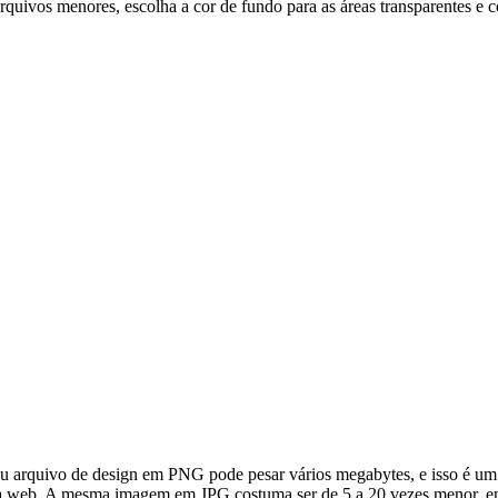
quivos menores, escolha a cor de fundo para as áreas transparentes e
 arquivo de design em PNG pode pesar vários megabytes, e isso é um p
a web. A mesma imagem em JPG costuma ser de 5 a 20 vezes menor, en