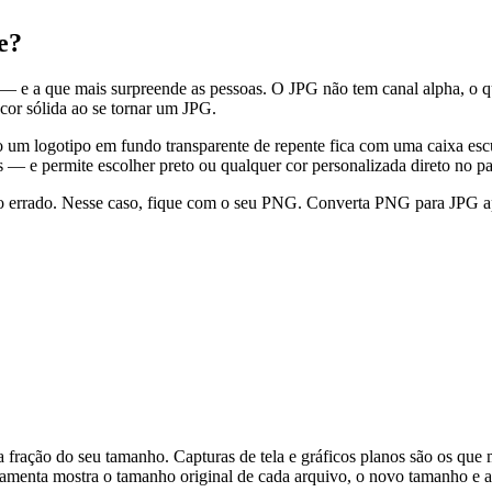
e?
— e a que mais surpreende as pessoas. O JPG não tem canal alpha, o qu
or sólida ao se tornar um JPG.
 um logotipo em fundo transparente de repente fica com uma caixa escu
 — e permite escolher preto ou qualquer cor personalizada direto no pa
ato errado. Nesse caso, fique com o seu PNG. Converta PNG para JPG a
ação do seu tamanho. Capturas de tela e gráficos planos são os qu
rramenta mostra o tamanho original de cada arquivo, o novo tamanho e