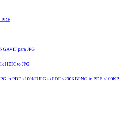
o PDF
PNG
AVIF para JPG
lk HEIC to JPG
JPG to PDF ≤100KB
JPG to PDF ≤200KB
PNG to PDF ≤100KB