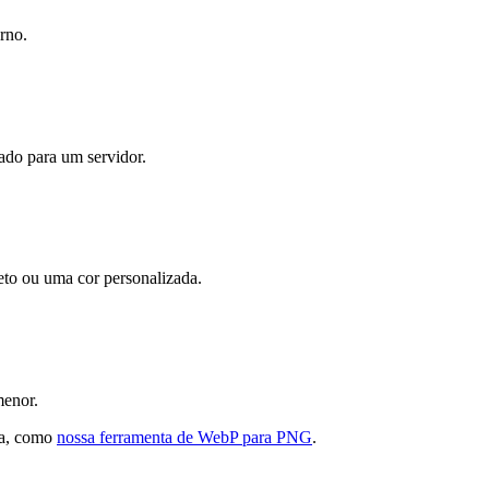
rno.
ado para um servidor.
eto ou uma cor personalizada.
menor.
ia, como
nossa ferramenta de WebP para PNG
.