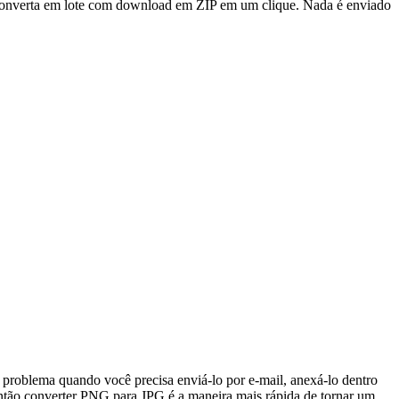
 converta em lote com download em ZIP em um clique. Nada é enviado
roblema quando você precisa enviá-lo por e-mail, anexá-lo dentro
tão converter PNG para JPG é a maneira mais rápida de tornar um