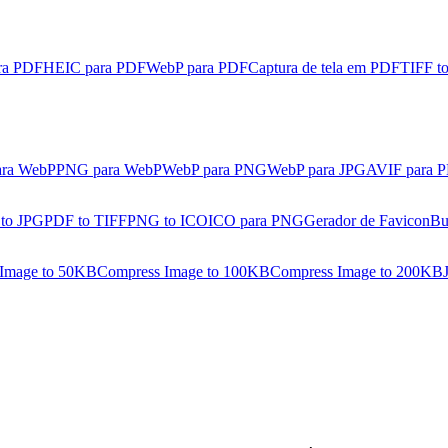
ra PDF
HEIC para PDF
WebP para PDF
Captura de tela em PDF
TIFF t
ara WebP
PNG para WebP
WebP para PNG
WebP para JPG
AVIF para 
 to JPG
PDF to TIFF
PNG to ICO
ICO para PNG
Gerador de Favicon
Bu
Image to 50KB
Compress Image to 100KB
Compress Image to 200KB