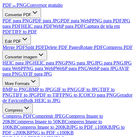
PDF
↔
PNG
Conversor gratuito
Converter PDF
PDF para PNG
PDF para JPG
PDF para WebP
PNG para PDF
JPG
para PDF
HEIC para PDF
WebP para PDF
Captura de tela em
PDF
TIFF to PDF
Edit PDF
Merge PDF
Split PDF
Delete PDF Pages
Rotate PDF
Compress PDF
Converter imagem
HEIC para JPG
HEIC para PNG
PNG para JPG
JPG para PNG
JPG
para WebP
PNG para WebP
WebP para PNG
WebP para JPG
AVIF
para PNG
AVIF para JPG
More Formats
BMP to PNG
BMP to JPG
GIF to PNG
GIF to JPG
TIFF to
PNG
TIFF to JPG
PDF to TIFF
PNG to ICO
ICO para PNG
Gerador
de Favicon
Bulk HEIC to JPG
Compress
Compress PDF
Comprimir JPEG
Compress Image to
20KB
Compress Image to 50KB
Compress Image to
100KB
Compress Image to 200KB
JPG to PDF ≤100KB
JPG to
PDF ≤200KB
PNG to PDF ≤100KB