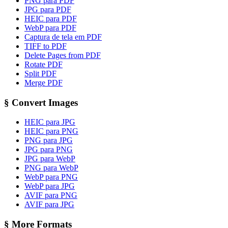
PNG para PDF
JPG para PDF
HEIC para PDF
WebP para PDF
Captura de tela em PDF
TIFF to PDF
Delete Pages from PDF
Rotate PDF
Split PDF
Merge PDF
§
Convert Images
HEIC para JPG
HEIC para PNG
PNG para JPG
JPG para PNG
JPG para WebP
PNG para WebP
WebP para PNG
WebP para JPG
AVIF para PNG
AVIF para JPG
§
More Formats