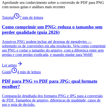
Aprofunde seu conhecimento sobre a conversão de PDF para PNG
com nossos guias e análises mais recentes
Tutorial
7 min de leitura
Como comprimir um PNG: reduza o tamanho sem
perder qualidade (guia 2026)
Arquivos PNG podem inchar até dezenas de megabytes —
sobretudo os de conversões em alta resolução. Veja como comprimir
um PNG e cortar o tamanho do arquivo, com a diferença entre sem
perdas e com perdas explicada, e quando mudar para WebP.
Ler artigo
Guide
4 min de leitura
PDF para PNG vs PDF para JPG: qual formato
escolher?
Comparação detalhada dos formatos PNG e JPG para a conversão
de PDF. Tamanhos de arquivo, diferenças de qualidade, casos de
uso e guia de decisão.