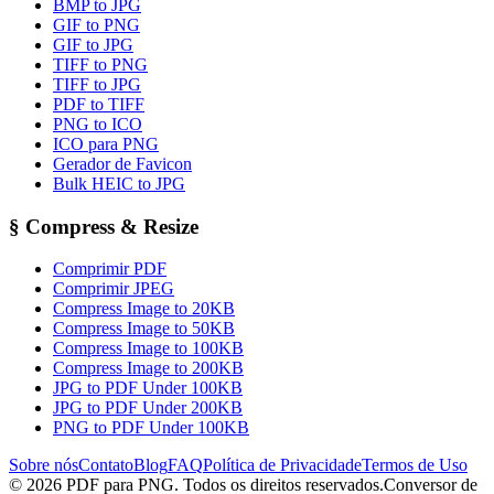
BMP to JPG
GIF to PNG
GIF to JPG
TIFF to PNG
TIFF to JPG
PDF to TIFF
PNG to ICO
ICO para PNG
Gerador de Favicon
Bulk HEIC to JPG
§
Compress & Resize
Comprimir PDF
Comprimir JPEG
Compress Image to 20KB
Compress Image to 50KB
Compress Image to 100KB
Compress Image to 200KB
JPG to PDF Under 100KB
JPG to PDF Under 200KB
PNG to PDF Under 100KB
Sobre nós
Contato
Blog
FAQ
Política de Privacidade
Termos de Uso
© 2026 PDF para PNG. Todos os direitos reservados.
Conversor de