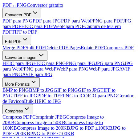
PDF
↔
PNG
Conversor gratuito
Converter PDF
PDF para PNG
PDF para JPG
PDF para WebP
PNG para PDF
JPG
para PDF
HEIC para PDF
WebP para PDF
Captura de tela em
PDF
TIFF to PDF
Edit PDF
Merge PDF
Split PDF
Delete PDF Pages
Rotate PDF
Compress PDF
Converter imagem
HEIC para JPG
HEIC para PNG
PNG para JPG
JPG para PNG
JPG
para WebP
PNG para WebP
WebP para PNG
WebP para JPG
AVIF
para PNG
AVIF para JPG
More Formats
BMP to PNG
BMP to JPG
GIF to PNG
GIF to JPG
TIFF to
PNG
TIFF to JPG
PDF to TIFF
PNG to ICO
ICO para PNG
Gerador
de Favicon
Bulk HEIC to JPG
Compress
Compress PDF
Comprimir JPEG
Compress Image to
20KB
Compress Image to 50KB
Compress Image to
100KB
Compress Image to 200KB
JPG to PDF ≤100KB
JPG to
PDF ≤200KB
PNG to PDF ≤100KB