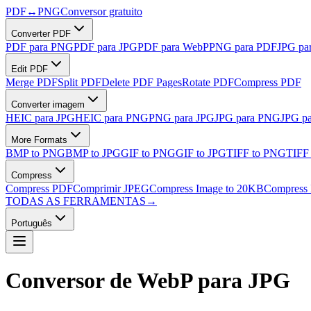
PDF
↔
PNG
Conversor gratuito
Converter PDF
PDF para PNG
PDF para JPG
PDF para WebP
PNG para PDF
JPG pa
Edit PDF
Merge PDF
Split PDF
Delete PDF Pages
Rotate PDF
Compress PDF
Converter imagem
HEIC para JPG
HEIC para PNG
PNG para JPG
JPG para PNG
JPG p
More Formats
BMP to PNG
BMP to JPG
GIF to PNG
GIF to JPG
TIFF to PNG
TIFF
Compress
Compress PDF
Comprimir JPEG
Compress Image to 20KB
Compress 
TODAS AS FERRAMENTAS
→
Português
Conversor de WebP para JPG