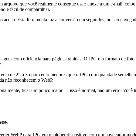
arquivo que você realmente consegue usar: anexe a um e-mail, coloq
 e fácil de compartilhar.
o aceita. Esta ferramenta faz a conversão em segundos, no seu navegad
ens com eficiência para páginas rápidas. O JPG é o formato de foto
.
ca de 25 a 35 por cento menores que o JPG com qualidade semelhante,
inda não reconhecem o WebP.
almente, ficar um pouco maior — isso é normal, não um erro. Você tr
sos
onverter WebP para JPG em qualquer dispositivo com um navegador mod