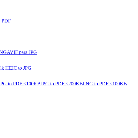
o PDF
PNG
AVIF para JPG
lk HEIC to JPG
JPG to PDF ≤100KB
JPG to PDF ≤200KB
PNG to PDF ≤100KB