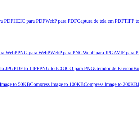
ra PDF
HEIC para PDF
WebP para PDF
Captura de tela em PDF
TIFF t
ara WebP
PNG para WebP
WebP para PNG
WebP para JPG
AVIF para 
 to JPG
PDF to TIFF
PNG to ICO
ICO para PNG
Gerador de Favicon
Bu
Image to 50KB
Compress Image to 100KB
Compress Image to 200KB