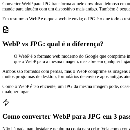
Converter WebP para JPG transforma aquele download teimoso em um 
mande para alguém com um dispositivo mais antigo. Também é pequeno
Em resumo: o WebP é o que a web te envia; o JPG é o que todo o rest
WebP vs JPG: qual é a diferença?
O WebP é o formato web moderno do Google que comprime imag
que o WebP para a mesma imagem, mas abre em qualquer lugar
Ambos são formatos com perdas, mas o WebP comprime as imagens cer
muitos programas de desktop, formulários de envio e apps antigos a
Como o WebP é tão eficiente, um JPG da mesma imagem pode, ocasion
qualquer lugar.
Como converter WebP para JPG em 3 pas
Não há nada para instalar e nenhuma conta para criar. Veja como c