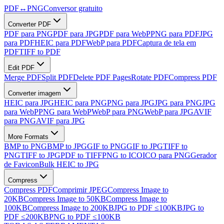
PDF
↔
PNG
Conversor gratuito
Converter PDF
PDF para PNG
PDF para JPG
PDF para WebP
PNG para PDF
JPG
para PDF
HEIC para PDF
WebP para PDF
Captura de tela em
PDF
TIFF to PDF
Edit PDF
Merge PDF
Split PDF
Delete PDF Pages
Rotate PDF
Compress PDF
Converter imagem
HEIC para JPG
HEIC para PNG
PNG para JPG
JPG para PNG
JPG
para WebP
PNG para WebP
WebP para PNG
WebP para JPG
AVIF
para PNG
AVIF para JPG
More Formats
BMP to PNG
BMP to JPG
GIF to PNG
GIF to JPG
TIFF to
PNG
TIFF to JPG
PDF to TIFF
PNG to ICO
ICO para PNG
Gerador
de Favicon
Bulk HEIC to JPG
Compress
Compress PDF
Comprimir JPEG
Compress Image to
20KB
Compress Image to 50KB
Compress Image to
100KB
Compress Image to 200KB
JPG to PDF ≤100KB
JPG to
PDF ≤200KB
PNG to PDF ≤100KB