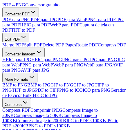
PDF
↔
PNG
Conversor gratuito
Converter PDF
PDF para PNG
PDF para JPG
PDF para WebP
PNG para PDF
JPG
para PDF
HEIC para PDF
WebP para PDF
Captura de tela em
PDF
TIFF to PDF
Edit PDF
Merge PDF
Split PDF
Delete PDF Pages
Rotate PDF
Compress PDF
Converter imagem
HEIC para JPG
HEIC para PNG
PNG para JPG
JPG para PNG
JPG
para WebP
PNG para WebP
WebP para PNG
WebP para JPG
AVIF
para PNG
AVIF para JPG
More Formats
BMP to PNG
BMP to JPG
GIF to PNG
GIF to JPG
TIFF to
PNG
TIFF to JPG
PDF to TIFF
PNG to ICO
ICO para PNG
Gerador
de Favicon
Bulk HEIC to JPG
Compress
Compress PDF
Comprimir JPEG
Compress Image to
20KB
Compress Image to 50KB
Compress Image to
100KB
Compress Image to 200KB
JPG to PDF ≤100KB
JPG to
PDF ≤200KB
PNG to PDF ≤100KB