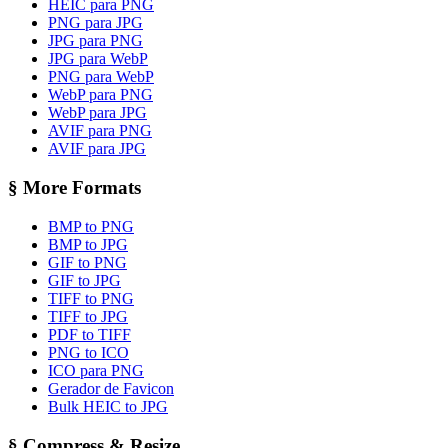
HEIC para PNG
PNG para JPG
JPG para PNG
JPG para WebP
PNG para WebP
WebP para PNG
WebP para JPG
AVIF para PNG
AVIF para JPG
§
More Formats
BMP to PNG
BMP to JPG
GIF to PNG
GIF to JPG
TIFF to PNG
TIFF to JPG
PDF to TIFF
PNG to ICO
ICO para PNG
Gerador de Favicon
Bulk HEIC to JPG
§
Compress & Resize