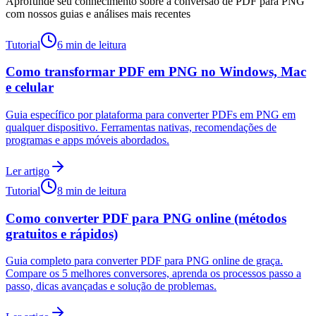
Aprofunde seu conhecimento sobre a conversão de PDF para PNG
com nossos guias e análises mais recentes
Tutorial
6 min de leitura
Como transformar PDF em PNG no Windows, Mac
e celular
Guia específico por plataforma para converter PDFs em PNG em
qualquer dispositivo. Ferramentas nativas, recomendações de
programas e apps móveis abordados.
Ler artigo
Tutorial
8 min de leitura
Como converter PDF para PNG online (métodos
gratuitos e rápidos)
Guia completo para converter PDF para PNG online de graça.
Compare os 5 melhores conversores, aprenda os processos passo a
passo, dicas avançadas e solução de problemas.