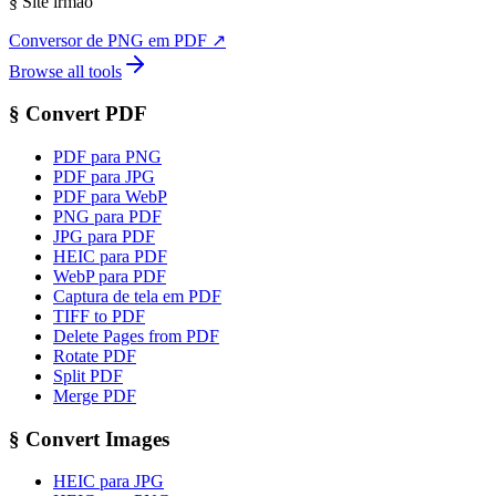
§
Site irmão
Conversor de PNG em PDF
↗
Browse all tools
§
Convert PDF
PDF para PNG
PDF para JPG
PDF para WebP
PNG para PDF
JPG para PDF
HEIC para PDF
WebP para PDF
Captura de tela em PDF
TIFF to PDF
Delete Pages from PDF
Rotate PDF
Split PDF
Merge PDF
§
Convert Images
HEIC para JPG