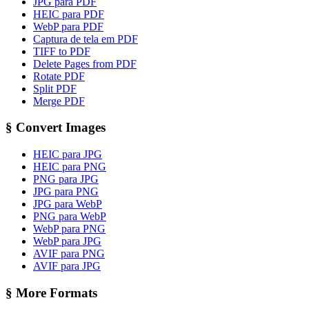
JPG para PDF
HEIC para PDF
WebP para PDF
Captura de tela em PDF
TIFF to PDF
Delete Pages from PDF
Rotate PDF
Split PDF
Merge PDF
§
Convert Images
HEIC para JPG
HEIC para PNG
PNG para JPG
JPG para PNG
JPG para WebP
PNG para WebP
WebP para PNG
WebP para JPG
AVIF para PNG
AVIF para JPG
§
More Formats