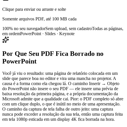
Clique para enviar ou arraste e solte
Somente arquivos PDF, até 100 MB cada
100% no seu navegador
Sem upload, sem cadastro
Todas as páginas,
em ordem
PowerPoint · Slides · Keynote
Por Que Seu PDF Fica Borrado no
PowerPoint
Você já viu o resultado: uma página de relatório colocada em um
slide que parece boa no editor e vira uma mancha no projetor. A
causa é a forma como ela chegou lá. O caminho Inserir → Objeto
do PowerPoint não insere o seu PDF — ele insere uma prévia de
baixa resolução da primeira página, e a própria documentação da
Microsoft admite que a qualidade cai. Pior: o PDF completo só abre
com um clique duplo, o que é inútil no meio de uma apresentação.
O caminho da captura de tela falha de outro jeito: uma captura
nunca pode exceder a resolução da sua tela, então uma captura feita
em tela 1080p esticada em um display 4K fica borrada na hora.