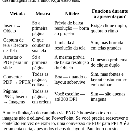
desvantagens lado a lado. Aqui estão elas.
Funciona durante
Método
Mostra
Nitidez
a apresentação?
Só a
Prévia de baixa
Inserir →
Exige clique duplo;
primeira
resolução — borra
Objeto
quebra o ritmo
página
ao projetar
Captura de
O que
Limitada à
Sim, mas borrada
tela / Recorte
couber na
resolução da tela
em telas grandes
de Tela
sua tela
Arrastar o
Só a
A mesma prévia
O mesmo problema
PDF para um
primeira
de baixa resolução
do clique duplo
slide
página
do Objeto
Todas as
Sim, mas fontes e
Converter
Boa — quando o
páginas,
layout costumam se
PDF → PPTX
layout sobrevive
editáveis
embaralhar
Páginas →
Todas as
Você escolhe —
Sim — são apenas
PNG, Inserir
páginas,
até 300 DPI
imagens
→ Imagens
em ordem
A única limitação do caminho via PNG é honesta: o texto nas
imagens não é editável no PowerPoint. Se você precisa reescrever o
conteúdo em vez de exibi-lo, uma conversão de PDF para PPTX é a
ferramenta certa, apesar dos riscos de layout. Para todo o resto —