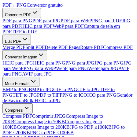
PDF
↔
PNG
Conversor gratuito
Converter PDF
PDF para PNG
PDF para JPG
PDF para WebP
PNG para PDF
JPG
para PDF
HEIC para PDF
WebP para PDF
Captura de tela em
PDF
TIFF to PDF
Edit PDF
Merge PDF
Split PDF
Delete PDF Pages
Rotate PDF
Compress PDF
Converter imagem
HEIC para JPG
HEIC para PNG
PNG para JPG
JPG para PNG
JPG
para WebP
PNG para WebP
WebP para PNG
WebP para JPG
AVIF
para PNG
AVIF para JPG
More Formats
BMP to PNG
BMP to JPG
GIF to PNG
GIF to JPG
TIFF to
PNG
TIFF to JPG
PDF to TIFF
PNG to ICO
ICO para PNG
Gerador
de Favicon
Bulk HEIC to JPG
Compress
Compress PDF
Comprimir JPEG
Compress Image to
20KB
Compress Image to 50KB
Compress Image to
100KB
Compress Image to 200KB
JPG to PDF ≤100KB
JPG to
PDF ≤200KB
PNG to PDF ≤100KB