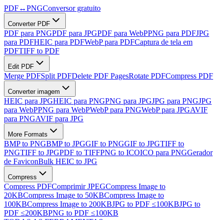
PDF
↔
PNG
Conversor gratuito
Converter PDF
PDF para PNG
PDF para JPG
PDF para WebP
PNG para PDF
JPG
para PDF
HEIC para PDF
WebP para PDF
Captura de tela em
PDF
TIFF to PDF
Edit PDF
Merge PDF
Split PDF
Delete PDF Pages
Rotate PDF
Compress PDF
Converter imagem
HEIC para JPG
HEIC para PNG
PNG para JPG
JPG para PNG
JPG
para WebP
PNG para WebP
WebP para PNG
WebP para JPG
AVIF
para PNG
AVIF para JPG
More Formats
BMP to PNG
BMP to JPG
GIF to PNG
GIF to JPG
TIFF to
PNG
TIFF to JPG
PDF to TIFF
PNG to ICO
ICO para PNG
Gerador
de Favicon
Bulk HEIC to JPG
Compress
Compress PDF
Comprimir JPEG
Compress Image to
20KB
Compress Image to 50KB
Compress Image to
100KB
Compress Image to 200KB
JPG to PDF ≤100KB
JPG to
PDF ≤200KB
PNG to PDF ≤100KB