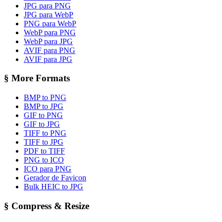
JPG para PNG
JPG para WebP
PNG para WebP
WebP para PNG
WebP para JPG
AVIF para PNG
AVIF para JPG
§
More Formats
BMP to PNG
BMP to JPG
GIF to PNG
GIF to JPG
TIFF to PNG
TIFF to JPG
PDF to TIFF
PNG to ICO
ICO para PNG
Gerador de Favicon
Bulk HEIC to JPG
§
Compress & Resize