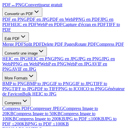
PDF
↔
PNG
Convertisseur gratuit
Convertir un PDF
PDF en PNG
PDF en JPG
PDF en WebP
PNG en PDF
JPG en
PDF
HEIC en PDF
WebP en PDF
Capture d'écran en PDF
TIFF to
PDF
Edit PDF
Merge PDF
Split PDF
Delete PDF Pages
Rotate PDF
Compress PDF
Convertir une image
HEIC en JPG
HEIC en PNG
PNG en JPG
JPG en PNG
JPG en
WebP
PNG en WebP
WebP en PNG
WebP en JPG
AVIF en
PNG
AVIF en JPG
More Formats
BMP to PNG
BMP to JPG
GIF to PNG
GIF to JPG
TIFF to
PNG
TIFF to JPG
PDF to TIFF
PNG to ICO
ICO to PNG
Générateur
de Favicon
Bulk HEIC to JPG
Compress
Compress PDF
Compresser JPEG
Compress Image to
20KB
Compress Image to 50KB
Compress Image to
100KB
Compress Image to 200KB
JPG to PDF ≤100KB
JPG to
PDF ≤200KB
PNG to PDF ≤100KB