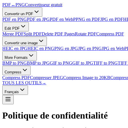
PDF
↔
PNG
Convertisseur gratuit
Convertir un PDF
PDF en PNG
PDF en JPG
PDF en WebP
PNG en PDF
JPG en PDF
HE
Edit PDF
Merge PDF
Split PDF
Delete PDF Pages
Rotate PDF
Compress PDF
Convertir une image
HEIC en JPG
HEIC en PNG
PNG en JPG
JPG en PNG
JPG en WebP
More Formats
BMP to PNG
BMP to JPG
GIF to PNG
GIF to JPG
TIFF to PNG
TIFF
Compress
Compress PDF
Compresser JPEG
Compress Image to 20KB
Compress
TOUS LES OUTILS
→
Français
Politique de confidentialité