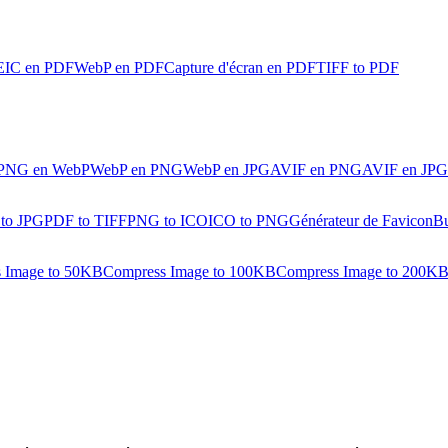
IC en PDF
WebP en PDF
Capture d'écran en PDF
TIFF to PDF
PNG en WebP
WebP en PNG
WebP en JPG
AVIF en PNG
AVIF en JPG
 to JPG
PDF to TIFF
PNG to ICO
ICO to PNG
Générateur de Favicon
Bu
 Image to 50KB
Compress Image to 100KB
Compress Image to 200K