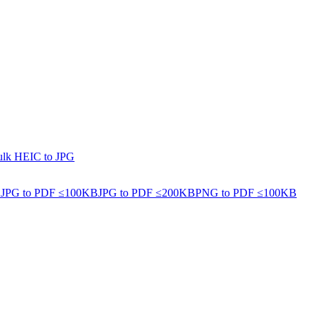
lk HEIC to JPG
B
JPG to PDF ≤100KB
JPG to PDF ≤200KB
PNG to PDF ≤100KB