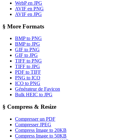
WebP en JPG
AVIF en PNG
AVIF en JPG
§
More Formats
BMP to PNG
BMP to JPG
GIF to PNG
GIF to JPG
TIFF to PNG
TIFF to JPG
PDF to TIFF
PNG to ICO
ICO to PNG
Générateur de Favicon
Bulk HEIC to JPG
§
Compress & Resize
Compresser un PDF
Compresser JPEG
Compress Image to 20KB
Compress Image to 50KB