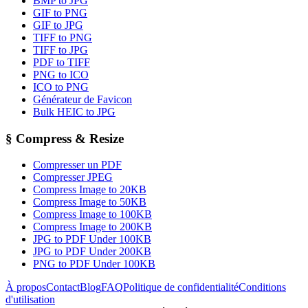
BMP to JPG
GIF to PNG
GIF to JPG
TIFF to PNG
TIFF to JPG
PDF to TIFF
PNG to ICO
ICO to PNG
Générateur de Favicon
Bulk HEIC to JPG
§
Compress & Resize
Compresser un PDF
Compresser JPEG
Compress Image to 20KB
Compress Image to 50KB
Compress Image to 100KB
Compress Image to 200KB
JPG to PDF Under 100KB
JPG to PDF Under 200KB
PNG to PDF Under 100KB
À propos
Contact
Blog
FAQ
Politique de confidentialité
Conditions
d'utilisation