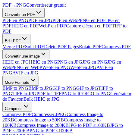
PDF
↔
PNG
Convertisseur gratuit
Convertir un PDF
PDF en PNG
PDF en JPG
PDF en WebP
PNG en PDF
JPG en
PDF
HEIC en PDF
WebP en PDF
Capture d'écran en PDF
TIFF to
PDF
Edit PDF
Merge PDF
Split PDF
Delete PDF Pages
Rotate PDF
Compress PDF
Convertir une image
HEIC en JPG
HEIC en PNG
PNG en JPG
JPG en PNG
JPG en
WebP
PNG en WebP
WebP en PNG
WebP en JPG
AVIF en
PNG
AVIF en JPG
More Formats
BMP to PNG
BMP to JPG
GIF to PNG
GIF to JPG
TIFF to
PNG
TIFF to JPG
PDF to TIFF
PNG to ICO
ICO to PNG
Générateur
de Favicon
Bulk HEIC to JPG
Compress
Compress PDF
Compresser JPEG
Compress Image to
20KB
Compress Image to 50KB
Compress Image to
100KB
Compress Image to 200KB
JPG to PDF ≤100KB
JPG to
PDF ≤200KB
PNG to PDF ≤100KB