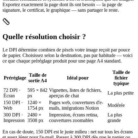
Exportez exactement la page dont ils ont besoin — la page de
signature, le certificat, le graphique — sans partager le reste.
Quelle résolution choisir ?
Le DPI détermine combien de pixels votre image reçoit par pouce
de papier. Choisissez selon la destination, pas par habitude — voici
ce que chaque préréglage produit pour une page A4 standard.
Taille de
Taille de
Préréglage
Idéal pour
fichier
sortie A4
typique
72 DPI ·
595 × 842
Vignettes, listes de fichiers,
La plus petite
Écran
px
aperçus de chat
150 DPI ·
1240 ×
Pages web, couvertures d'e-
Modérée
Web
1754 px
mails, intégrations Notion
300 DPI ·
2480 ×
Impression, écrans retina,
La plus
Impression
3508 px
couvertures zoomables
grande
En cas de doute, 150 DPI est le juste milieu : net sur tous les écrans
et assez léger pour l'e-mail. Passez à 300 DPI dès que le papier ou