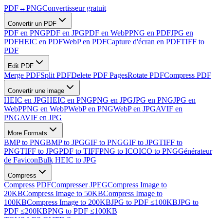
PDF
↔
PNG
Convertisseur gratuit
Convertir un PDF
PDF en PNG
PDF en JPG
PDF en WebP
PNG en PDF
JPG en
PDF
HEIC en PDF
WebP en PDF
Capture d'écran en PDF
TIFF to
PDF
Edit PDF
Merge PDF
Split PDF
Delete PDF Pages
Rotate PDF
Compress PDF
Convertir une image
HEIC en JPG
HEIC en PNG
PNG en JPG
JPG en PNG
JPG en
WebP
PNG en WebP
WebP en PNG
WebP en JPG
AVIF en
PNG
AVIF en JPG
More Formats
BMP to PNG
BMP to JPG
GIF to PNG
GIF to JPG
TIFF to
PNG
TIFF to JPG
PDF to TIFF
PNG to ICO
ICO to PNG
Générateur
de Favicon
Bulk HEIC to JPG
Compress
Compress PDF
Compresser JPEG
Compress Image to
20KB
Compress Image to 50KB
Compress Image to
100KB
Compress Image to 200KB
JPG to PDF ≤100KB
JPG to
PDF ≤200KB
PNG to PDF ≤100KB