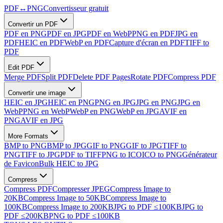
PDF
↔
PNG
Convertisseur gratuit
Convertir un PDF
PDF en PNG
PDF en JPG
PDF en WebP
PNG en PDF
JPG en
PDF
HEIC en PDF
WebP en PDF
Capture d'écran en PDF
TIFF to
PDF
Edit PDF
Merge PDF
Split PDF
Delete PDF Pages
Rotate PDF
Compress PDF
Convertir une image
HEIC en JPG
HEIC en PNG
PNG en JPG
JPG en PNG
JPG en
WebP
PNG en WebP
WebP en PNG
WebP en JPG
AVIF en
PNG
AVIF en JPG
More Formats
BMP to PNG
BMP to JPG
GIF to PNG
GIF to JPG
TIFF to
PNG
TIFF to JPG
PDF to TIFF
PNG to ICO
ICO to PNG
Générateur
de Favicon
Bulk HEIC to JPG
Compress
Compress PDF
Compresser JPEG
Compress Image to
20KB
Compress Image to 50KB
Compress Image to
100KB
Compress Image to 200KB
JPG to PDF ≤100KB
JPG to
PDF ≤200KB
PNG to PDF ≤100KB