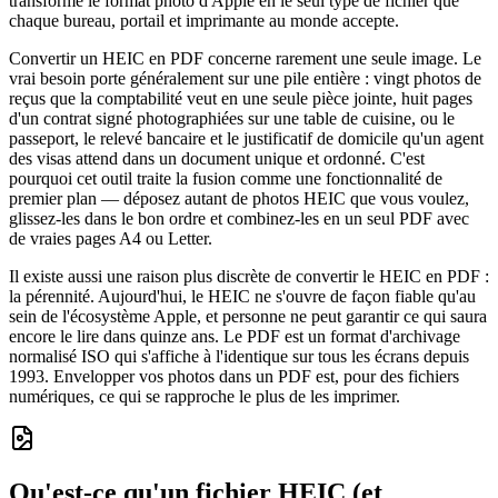
transforme le format photo d'Apple en le seul type de fichier que
chaque bureau, portail et imprimante au monde accepte.
Convertir un HEIC en PDF concerne rarement une seule image. Le
vrai besoin porte généralement sur une pile entière : vingt photos de
reçus que la comptabilité veut en une seule pièce jointe, huit pages
d'un contrat signé photographiées sur une table de cuisine, ou le
passeport, le relevé bancaire et le justificatif de domicile qu'un agent
des visas attend dans un document unique et ordonné. C'est
pourquoi cet outil traite la fusion comme une fonctionnalité de
premier plan — déposez autant de photos HEIC que vous voulez,
glissez-les dans le bon ordre et combinez-les en un seul PDF avec
de vraies pages A4 ou Letter.
Il existe aussi une raison plus discrète de convertir le HEIC en PDF :
la pérennité. Aujourd'hui, le HEIC ne s'ouvre de façon fiable qu'au
sein de l'écosystème Apple, et personne ne peut garantir ce qui saura
encore le lire dans quinze ans. Le PDF est un format d'archivage
normalisé ISO qui s'affiche à l'identique sur tous les écrans depuis
1993. Envelopper vos photos dans un PDF est, pour des fichiers
numériques, ce qui se rapproche le plus de les imprimer.
Qu'est-ce qu'un fichier HEIC (et