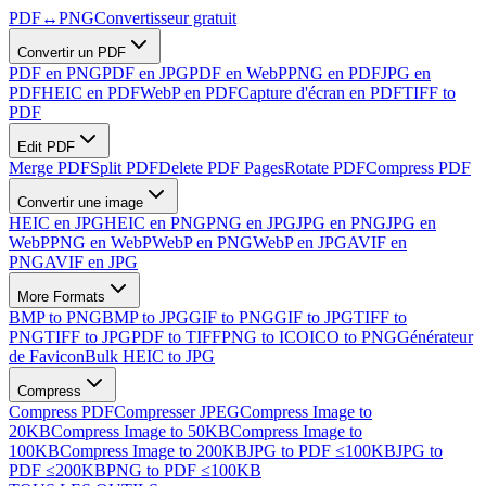
PDF
↔
PNG
Convertisseur gratuit
Convertir un PDF
PDF en PNG
PDF en JPG
PDF en WebP
PNG en PDF
JPG en
PDF
HEIC en PDF
WebP en PDF
Capture d'écran en PDF
TIFF to
PDF
Edit PDF
Merge PDF
Split PDF
Delete PDF Pages
Rotate PDF
Compress PDF
Convertir une image
HEIC en JPG
HEIC en PNG
PNG en JPG
JPG en PNG
JPG en
WebP
PNG en WebP
WebP en PNG
WebP en JPG
AVIF en
PNG
AVIF en JPG
More Formats
BMP to PNG
BMP to JPG
GIF to PNG
GIF to JPG
TIFF to
PNG
TIFF to JPG
PDF to TIFF
PNG to ICO
ICO to PNG
Générateur
de Favicon
Bulk HEIC to JPG
Compress
Compress PDF
Compresser JPEG
Compress Image to
20KB
Compress Image to 50KB
Compress Image to
100KB
Compress Image to 200KB
JPG to PDF ≤100KB
JPG to
PDF ≤200KB
PNG to PDF ≤100KB