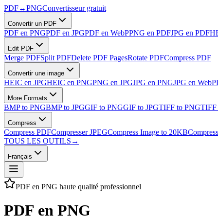
PDF
↔
PNG
Convertisseur gratuit
Convertir un PDF
PDF en PNG
PDF en JPG
PDF en WebP
PNG en PDF
JPG en PDF
HE
Edit PDF
Merge PDF
Split PDF
Delete PDF Pages
Rotate PDF
Compress PDF
Convertir une image
HEIC en JPG
HEIC en PNG
PNG en JPG
JPG en PNG
JPG en WebP
More Formats
BMP to PNG
BMP to JPG
GIF to PNG
GIF to JPG
TIFF to PNG
TIFF
Compress
Compress PDF
Compresser JPEG
Compress Image to 20KB
Compress
TOUS LES OUTILS
→
Français
PDF en PNG haute qualité professionnel
PDF en PNG