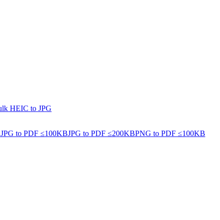
lk HEIC to JPG
B
JPG to PDF ≤100KB
JPG to PDF ≤200KB
PNG to PDF ≤100KB