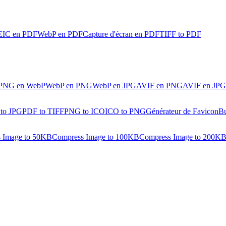
IC en PDF
WebP en PDF
Capture d'écran en PDF
TIFF to PDF
PNG en WebP
WebP en PNG
WebP en JPG
AVIF en PNG
AVIF en JPG
 to JPG
PDF to TIFF
PNG to ICO
ICO to PNG
Générateur de Favicon
Bu
 Image to 50KB
Compress Image to 100KB
Compress Image to 200K