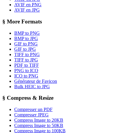
AVIF en PNG
AVIF en JPG
§
More Formats
BMP to PNG
BMP to JPG
GIF to PNG
GIF to JPG
TIFF to PNG
TIFF to JPG
PDF to TIFF
PNG to ICO
ICO to PNG
Générateur de Favicon
Bulk HEIC to JPG
§
Compress & Resize
Compresser un PDF
Compresser JPEG
Compress Image to 20KB
Compress Image to 50KB
Compress Image to 100KB