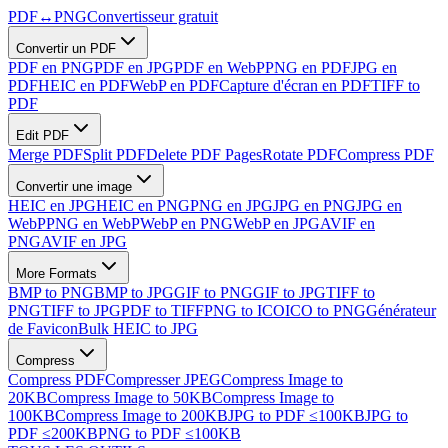
PDF
↔
PNG
Convertisseur gratuit
Convertir un PDF
PDF en PNG
PDF en JPG
PDF en WebP
PNG en PDF
JPG en
PDF
HEIC en PDF
WebP en PDF
Capture d'écran en PDF
TIFF to
PDF
Edit PDF
Merge PDF
Split PDF
Delete PDF Pages
Rotate PDF
Compress PDF
Convertir une image
HEIC en JPG
HEIC en PNG
PNG en JPG
JPG en PNG
JPG en
WebP
PNG en WebP
WebP en PNG
WebP en JPG
AVIF en
PNG
AVIF en JPG
More Formats
BMP to PNG
BMP to JPG
GIF to PNG
GIF to JPG
TIFF to
PNG
TIFF to JPG
PDF to TIFF
PNG to ICO
ICO to PNG
Générateur
de Favicon
Bulk HEIC to JPG
Compress
Compress PDF
Compresser JPEG
Compress Image to
20KB
Compress Image to 50KB
Compress Image to
100KB
Compress Image to 200KB
JPG to PDF ≤100KB
JPG to
PDF ≤200KB
PNG to PDF ≤100KB