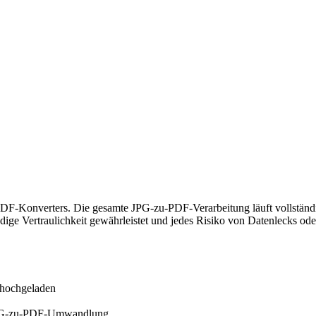
F-Konverters. Die gesamte JPG-zu-PDF-Verarbeitung läuft vollständig 
tändige Vertraulichkeit gewährleistet und jedes Risiko von Datenlec
 hochgeladen
e JPG-zu-PDF-Umwandlung