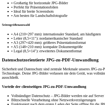
•
Großartig für horizontale JPG-Bilder
•
Perfekt für Präsentationsfolien
•
Ideal für breite Screenshots
•
Am besten für Landschaftsfotografie
Seitengrößenauswahl
•
A4 (210×297 mm): internationaler Standard, am häufigsten
•
Letter (8,5×11"): nordamerikanischer Standard
•
A3 (297×420 mm): größeres Präsentationsformat
•
A5 (148×210 mm): kompakte Dokumentgröße
•
Legal (8,5×14"): erweitertes Dokumentformat
Datenschutzorientierte JPG-zu-PDF-Umwandlung
Sicherheit und Datenschutz sind zentrale Merkmale unseres JPG-zu-PD
Technologie. Deine JPG-Bilder verlassen nie dein Gerät, was volls
ausschließt.
Vorteile der clientseitigen JPG-zu-PDF-Umwandlung
Vollständiger Datenschutz – JPG-Bilder werden nie auf Server
Blitzschnelle Verarbeitung ohne Netzwerkverzögerungen
Funktioniert nach dem ersten Laden der Seite offline für di