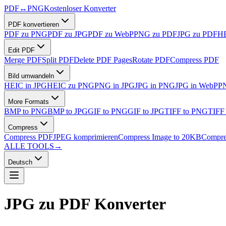
PDF
↔
PNG
Kostenloser Konverter
PDF konvertieren
PDF zu PNG
PDF zu JPG
PDF zu WebP
PNG zu PDF
JPG zu PDF
HE
Edit PDF
Merge PDF
Split PDF
Delete PDF Pages
Rotate PDF
Compress PDF
Bild umwandeln
HEIC in JPG
HEIC zu PNG
PNG in JPG
JPG in PNG
JPG in WebP
P
More Formats
BMP to PNG
BMP to JPG
GIF to PNG
GIF to JPG
TIFF to PNG
TIFF
Compress
Compress PDF
JPEG komprimieren
Compress Image to 20KB
Compre
ALLE TOOLS
→
Deutsch
JPG zu PDF
Konverter