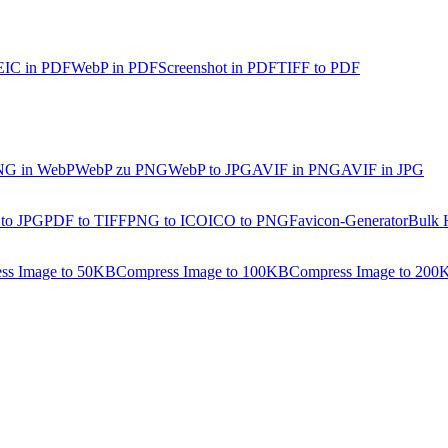
IC in PDF
WebP in PDF
Screenshot in PDF
TIFF to PDF
NG in WebP
WebP zu PNG
WebP to JPG
AVIF in PNG
AVIF in JPG
 to JPG
PDF to TIFF
PNG to ICO
ICO to PNG
Favicon-Generator
Bulk 
ss Image to 50KB
Compress Image to 100KB
Compress Image to 200