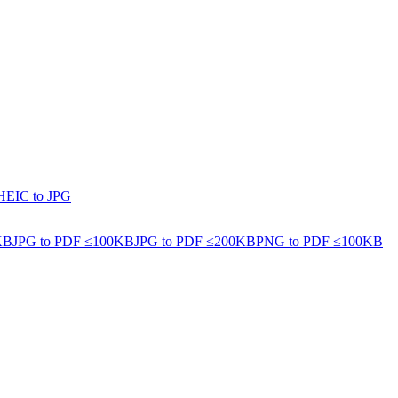
HEIC to JPG
KB
JPG to PDF ≤100KB
JPG to PDF ≤200KB
PNG to PDF ≤100KB