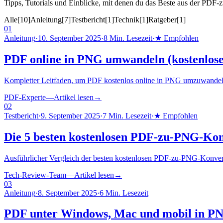
Tipps, Tutorials und Einblicke, mit denen du das Beste aus der PD
Alle
[
10
]
Anleitung
[
7
]
Testbericht
[
1
]
Technik
[
1
]
Ratgeber
[
1
]
01
Anleitung
·
10. September 2025
·
8 Min. Lesezeit
·
★ Empfohlen
PDF online in PNG umwandeln (kostenlose
Kompletter Leitfaden, um PDF kostenlos online in PNG umzuwandeln. V
PDF-Experte
—
Artikel lesen
→
02
Testbericht
·
9. September 2025
·
7 Min. Lesezeit
·
★ Empfohlen
Die 5 besten kostenlosen PDF-zu-PNG-Kon
Ausführlicher Vergleich der besten kostenlosen PDF-zu-PNG-Konvert
Tech-Review-Team
—
Artikel lesen
→
03
Anleitung
·
8. September 2025
·
6 Min. Lesezeit
PDF unter Windows, Mac und mobil in 