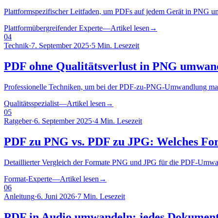
Plattformspezifischer Leitfaden, um PDFs auf jedem Gerät in PNG 
Plattformübergreifender Experte
—
Artikel lesen
→
04
Technik
·
7. September 2025
·
5 Min. Lesezeit
PDF ohne Qualitätsverlust in PNG umwande
Professionelle Techniken, um bei der PDF-zu-PNG-Umwandlung maxima
Qualitätsspezialist
—
Artikel lesen
→
05
Ratgeber
·
6. September 2025
·
4 Min. Lesezeit
PDF zu PNG vs. PDF zu JPG: Welches Form
Detaillierter Vergleich der Formate PNG und JPG für die PDF-Umwan
Format-Experte
—
Artikel lesen
→
06
Anleitung
·
6. Juni 2026
·
7 Min. Lesezeit
PDF in Audio umwandeln: jedes Dokument 