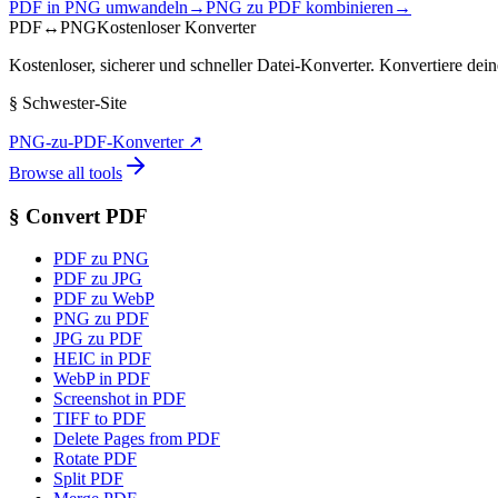
PDF in PNG umwandeln
→
PNG zu PDF kombinieren
→
PDF
↔
PNG
Kostenloser Konverter
Kostenloser, sicherer und schneller Datei-Konverter. Konvertiere d
§
Schwester-Site
PNG-zu-PDF-Konverter
↗
Browse all tools
§
Convert PDF
PDF zu PNG
PDF zu JPG
PDF zu WebP
PNG zu PDF
JPG zu PDF
HEIC in PDF
WebP in PDF
Screenshot in PDF
TIFF to PDF
Delete Pages from PDF
Rotate PDF
Split PDF