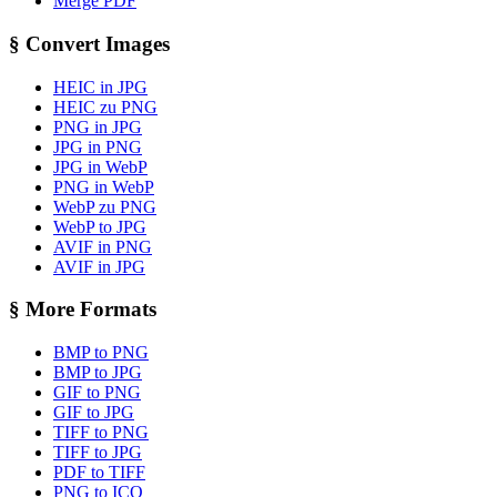
Merge PDF
§
Convert Images
HEIC in JPG
HEIC zu PNG
PNG in JPG
JPG in PNG
JPG in WebP
PNG in WebP
WebP zu PNG
WebP to JPG
AVIF in PNG
AVIF in JPG
§
More Formats
BMP to PNG
BMP to JPG
GIF to PNG
GIF to JPG
TIFF to PNG
TIFF to JPG
PDF to TIFF
PNG to ICO