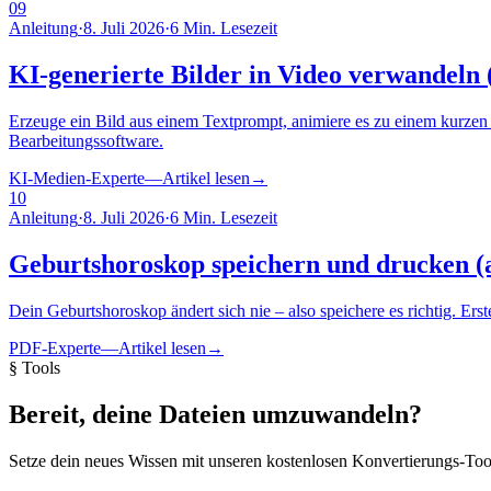
09
Anleitung
·
8. Juli 2026
·
6 Min. Lesezeit
KI-generierte Bilder in Video verwandeln 
Erzeuge ein Bild aus einem Textprompt, animiere es zu einem kurze
Bearbeitungssoftware.
KI-Medien-Experte
—
Artikel lesen
→
10
Anleitung
·
8. Juli 2026
·
6 Min. Lesezeit
Geburtshoroskop speichern und drucken 
Dein Geburtshoroskop ändert sich nie – also speichere es richtig. 
PDF-Experte
—
Artikel lesen
→
§ Tools
Bereit, deine Dateien umzuwandeln?
Setze dein neues Wissen mit unseren kostenlosen Konvertierungs-Tool