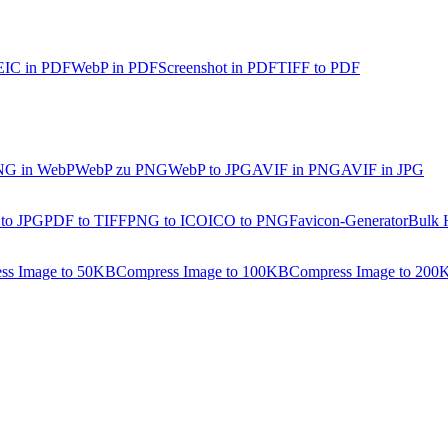
IC in PDF
WebP in PDF
Screenshot in PDF
TIFF to PDF
NG in WebP
WebP zu PNG
WebP to JPG
AVIF in PNG
AVIF in JPG
 to JPG
PDF to TIFF
PNG to ICO
ICO to PNG
Favicon-Generator
Bulk 
ss Image to 50KB
Compress Image to 100KB
Compress Image to 200