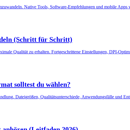
umzuwandeln. Native Tools, Software-Empfehlungen und mobile Apps 
ln (Schritt für Schritt)
le Qualität zu erhalten. Fortgeschrittene Einstellungen, DPI-Optimi
at solltest du wählen?
dlung. Dateigrößen, Qualitätsunterschiede, Anwendungsfälle und Ent
anhören (Leitfaden 2026)