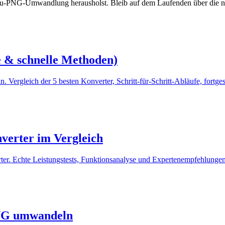
F-zu-PNG-Umwandlung herausholst. Bleib auf dem Laufenden über die ne
 & schnelle Methoden)
ergleich der 5 besten Konverter, Schritt-für-Schritt-Abläufe, fortge
verter im Vergleich
er. Echte Leistungstests, Funktionsanalyse und Expertenempfehlungen
PNG umwandeln