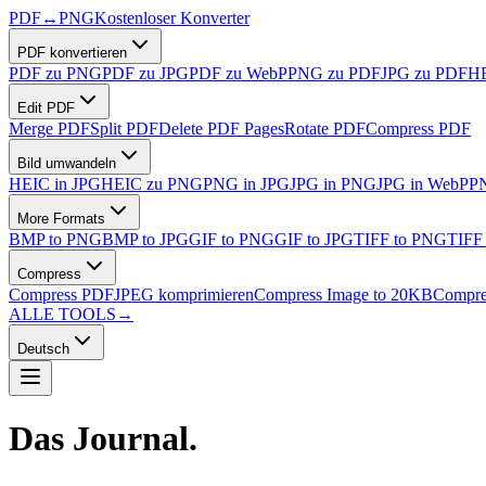
PDF
↔
PNG
Kostenloser Konverter
PDF konvertieren
PDF zu PNG
PDF zu JPG
PDF zu WebP
PNG zu PDF
JPG zu PDF
HE
Edit PDF
Merge PDF
Split PDF
Delete PDF Pages
Rotate PDF
Compress PDF
Bild umwandeln
HEIC in JPG
HEIC zu PNG
PNG in JPG
JPG in PNG
JPG in WebP
P
More Formats
BMP to PNG
BMP to JPG
GIF to PNG
GIF to JPG
TIFF to PNG
TIFF
Compress
Compress PDF
JPEG komprimieren
Compress Image to 20KB
Compre
ALLE TOOLS
→
Deutsch
Das
Journal.