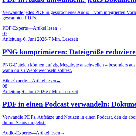
Verwandle jedes PDF in gesprochenes Audio – vom integrierten Vorl
gescannten PDFs.
PDF-Experte
—
Artikel lesen
→
07
Anleitung
·
6. Juni 2026
·
7 Min. Lesezeit
PNG komprimieren: Dateigröße reduzieren 
PNG-Dateien können auf zig Megabyte anschwellen – besonders aus ho
wann du zu WebP wechseln solltest.
Bild-Experte
—
Artikel lesen
→
08
Anleitung
·
6. Juni 2026
·
7 Min. Lesezeit
PDF in einen Podcast verwandeln: Dokume
Verwandle PDFs, Aufsätze und Notizen in einen Podcast, den du abon
du mit Scans umgehst.
Audio-Experte
—
Artikel lesen
→