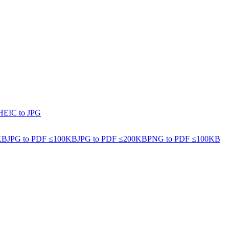
HEIC to JPG
KB
JPG to PDF ≤100KB
JPG to PDF ≤200KB
PNG to PDF ≤100KB