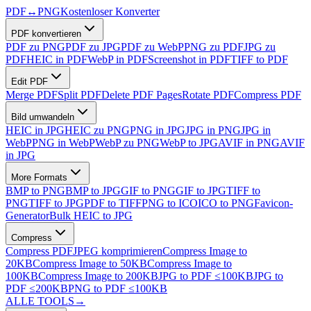
PDF
↔
PNG
Kostenloser Konverter
PDF konvertieren
PDF zu PNG
PDF zu JPG
PDF zu WebP
PNG zu PDF
JPG zu
PDF
HEIC in PDF
WebP in PDF
Screenshot in PDF
TIFF to PDF
Edit PDF
Merge PDF
Split PDF
Delete PDF Pages
Rotate PDF
Compress PDF
Bild umwandeln
HEIC in JPG
HEIC zu PNG
PNG in JPG
JPG in PNG
JPG in
WebP
PNG in WebP
WebP zu PNG
WebP to JPG
AVIF in PNG
AVIF
in JPG
More Formats
BMP to PNG
BMP to JPG
GIF to PNG
GIF to JPG
TIFF to
PNG
TIFF to JPG
PDF to TIFF
PNG to ICO
ICO to PNG
Favicon-
Generator
Bulk HEIC to JPG
Compress
Compress PDF
JPEG komprimieren
Compress Image to
20KB
Compress Image to 50KB
Compress Image to
100KB
Compress Image to 200KB
JPG to PDF ≤100KB
JPG to
PDF ≤200KB
PNG to PDF ≤100KB
ALLE TOOLS
→