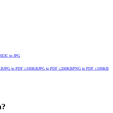
HEIC to JPG
KB
JPG to PDF ≤100KB
JPG to PDF ≤200KB
PNG to PDF ≤100KB
n?