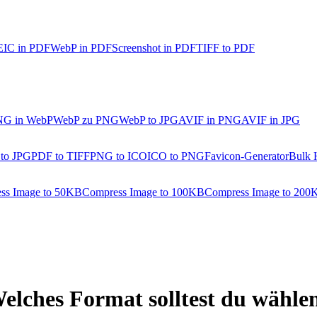
IC in PDF
WebP in PDF
Screenshot in PDF
TIFF to PDF
NG in WebP
WebP zu PNG
WebP to JPG
AVIF in PNG
AVIF in JPG
 to JPG
PDF to TIFF
PNG to ICO
ICO to PNG
Favicon-Generator
Bulk 
ss Image to 50KB
Compress Image to 100KB
Compress Image to 200
lches Format solltest du wähle