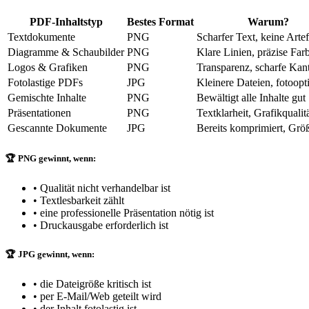
PDF-Inhaltstyp
Bestes Format
Warum?
Textdokumente
PNG
Scharfer Text, keine Arte
Diagramme & Schaubilder
PNG
Klare Linien, präzise Far
Logos & Grafiken
PNG
Transparenz, scharfe Kan
Fotolastige PDFs
JPG
Kleinere Dateien, fotoopt
Gemischte Inhalte
PNG
Bewältigt alle Inhalte gut
Präsentationen
PNG
Textklarheit, Grafikqualit
Gescannte Dokumente
JPG
Bereits komprimiert, Größ
🏆 PNG gewinnt, wenn:
•
Qualität nicht verhandelbar ist
•
Textlesbarkeit zählt
•
eine professionelle Präsentation nötig ist
•
Druckausgabe erforderlich ist
🏆 JPG gewinnt, wenn:
•
die Dateigröße kritisch ist
•
per E-Mail/Web geteilt wird
•
der Inhalt fotolastig ist