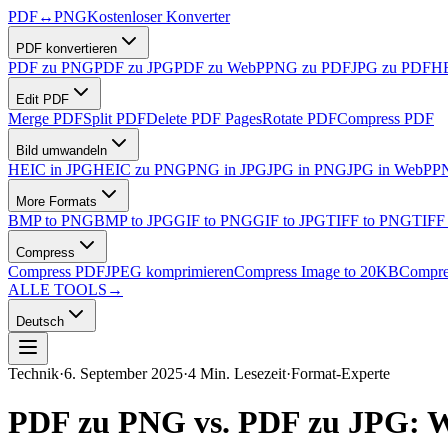
PDF
↔
PNG
Kostenloser Konverter
PDF konvertieren
PDF zu PNG
PDF zu JPG
PDF zu WebP
PNG zu PDF
JPG zu PDF
HE
Edit PDF
Merge PDF
Split PDF
Delete PDF Pages
Rotate PDF
Compress PDF
Bild umwandeln
HEIC in JPG
HEIC zu PNG
PNG in JPG
JPG in PNG
JPG in WebP
P
More Formats
BMP to PNG
BMP to JPG
GIF to PNG
GIF to JPG
TIFF to PNG
TIFF
Compress
Compress PDF
JPEG komprimieren
Compress Image to 20KB
Compre
ALLE TOOLS
→
Deutsch
Technik
·
6. September 2025
·
4 Min. Lesezeit
·
Format-Experte
PDF zu PNG vs. PDF zu JPG: We