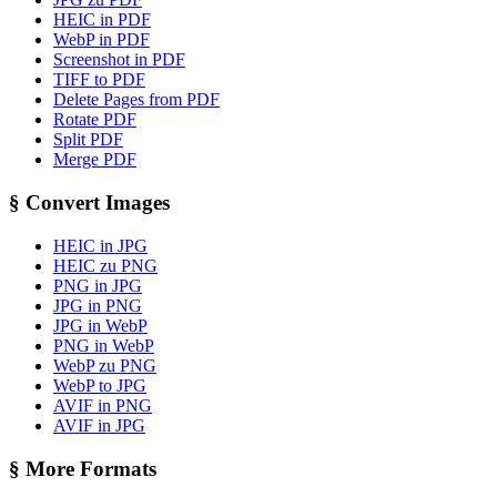
HEIC in PDF
WebP in PDF
Screenshot in PDF
TIFF to PDF
Delete Pages from PDF
Rotate PDF
Split PDF
Merge PDF
§
Convert Images
HEIC in JPG
HEIC zu PNG
PNG in JPG
JPG in PNG
JPG in WebP
PNG in WebP
WebP zu PNG
WebP to JPG
AVIF in PNG
AVIF in JPG
§
More Formats