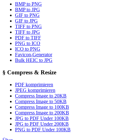
BMP to PNG
BMP to JPG
GIF to PNG
GIF to JPG
TIFF to PNG
TIFF to JPG
PDF to TIFF
PNG to ICO
ICO to PNG
Favicon-Generator
Bulk HEIC to JPG
§
Compress & Resize
PDF komprimieren
JPEG komprimieren
Compress Image to 20KB
Compress Image to 50KB
Compress Image to 100KB
Compress Image to 200KB
JPG to PDF Under 100KB
JPG to PDF Under 200KB
PNG to PDF Under 100KB