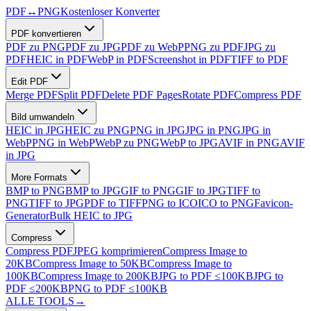
PDF
↔
PNG
Kostenloser Konverter
PDF konvertieren
PDF zu PNG
PDF zu JPG
PDF zu WebP
PNG zu PDF
JPG zu
PDF
HEIC in PDF
WebP in PDF
Screenshot in PDF
TIFF to PDF
Edit PDF
Merge PDF
Split PDF
Delete PDF Pages
Rotate PDF
Compress PDF
Bild umwandeln
HEIC in JPG
HEIC zu PNG
PNG in JPG
JPG in PNG
JPG in
WebP
PNG in WebP
WebP zu PNG
WebP to JPG
AVIF in PNG
AVIF
in JPG
More Formats
BMP to PNG
BMP to JPG
GIF to PNG
GIF to JPG
TIFF to
PNG
TIFF to JPG
PDF to TIFF
PNG to ICO
ICO to PNG
Favicon-
Generator
Bulk HEIC to JPG
Compress
Compress PDF
JPEG komprimieren
Compress Image to
20KB
Compress Image to 50KB
Compress Image to
100KB
Compress Image to 200KB
JPG to PDF ≤100KB
JPG to
PDF ≤200KB
PNG to PDF ≤100KB
ALLE TOOLS
→