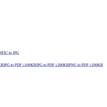
HEIC to JPG
KB
JPG to PDF ≤100KB
JPG to PDF ≤200KB
PNG to PDF ≤100KB