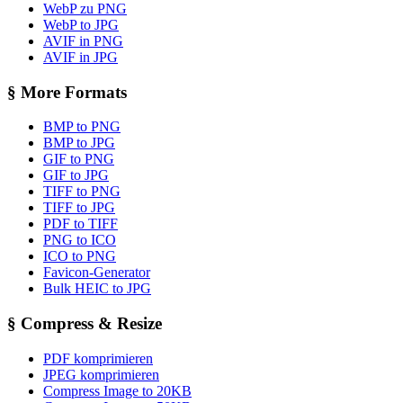
WebP zu PNG
WebP to JPG
AVIF in PNG
AVIF in JPG
§
More Formats
BMP to PNG
BMP to JPG
GIF to PNG
GIF to JPG
TIFF to PNG
TIFF to JPG
PDF to TIFF
PNG to ICO
ICO to PNG
Favicon-Generator
Bulk HEIC to JPG
§
Compress & Resize
PDF komprimieren
JPEG komprimieren
Compress Image to 20KB