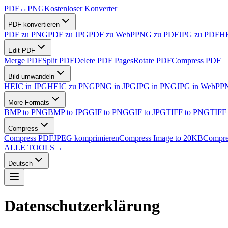
PDF
↔
PNG
Kostenloser Konverter
PDF konvertieren
PDF zu PNG
PDF zu JPG
PDF zu WebP
PNG zu PDF
JPG zu PDF
HE
Edit PDF
Merge PDF
Split PDF
Delete PDF Pages
Rotate PDF
Compress PDF
Bild umwandeln
HEIC in JPG
HEIC zu PNG
PNG in JPG
JPG in PNG
JPG in WebP
P
More Formats
BMP to PNG
BMP to JPG
GIF to PNG
GIF to JPG
TIFF to PNG
TIFF
Compress
Compress PDF
JPEG komprimieren
Compress Image to 20KB
Compre
ALLE TOOLS
→
Deutsch
Datenschutzerklärung