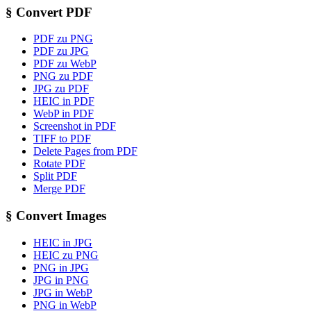
§
Convert PDF
PDF zu PNG
PDF zu JPG
PDF zu WebP
PNG zu PDF
JPG zu PDF
HEIC in PDF
WebP in PDF
Screenshot in PDF
TIFF to PDF
Delete Pages from PDF
Rotate PDF
Split PDF
Merge PDF
§
Convert Images
HEIC in JPG
HEIC zu PNG
PNG in JPG
JPG in PNG
JPG in WebP
PNG in WebP