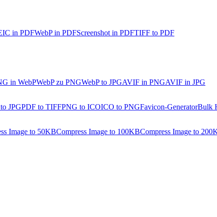
IC in PDF
WebP in PDF
Screenshot in PDF
TIFF to PDF
NG in WebP
WebP zu PNG
WebP to JPG
AVIF in PNG
AVIF in JPG
 to JPG
PDF to TIFF
PNG to ICO
ICO to PNG
Favicon-Generator
Bulk 
ss Image to 50KB
Compress Image to 100KB
Compress Image to 200