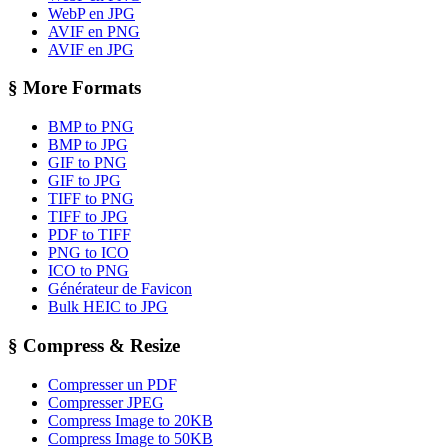
WebP en JPG
AVIF en PNG
AVIF en JPG
§
More Formats
BMP to PNG
BMP to JPG
GIF to PNG
GIF to JPG
TIFF to PNG
TIFF to JPG
PDF to TIFF
PNG to ICO
ICO to PNG
Générateur de Favicon
Bulk HEIC to JPG
§
Compress & Resize
Compresser un PDF
Compresser JPEG
Compress Image to 20KB
Compress Image to 50KB