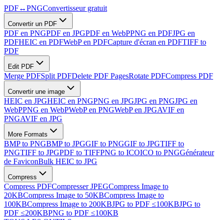
PDF
↔
PNG
Convertisseur gratuit
Convertir un PDF
PDF en PNG
PDF en JPG
PDF en WebP
PNG en PDF
JPG en
PDF
HEIC en PDF
WebP en PDF
Capture d'écran en PDF
TIFF to
PDF
Edit PDF
Merge PDF
Split PDF
Delete PDF Pages
Rotate PDF
Compress PDF
Convertir une image
HEIC en JPG
HEIC en PNG
PNG en JPG
JPG en PNG
JPG en
WebP
PNG en WebP
WebP en PNG
WebP en JPG
AVIF en
PNG
AVIF en JPG
More Formats
BMP to PNG
BMP to JPG
GIF to PNG
GIF to JPG
TIFF to
PNG
TIFF to JPG
PDF to TIFF
PNG to ICO
ICO to PNG
Générateur
de Favicon
Bulk HEIC to JPG
Compress
Compress PDF
Compresser JPEG
Compress Image to
20KB
Compress Image to 50KB
Compress Image to
100KB
Compress Image to 200KB
JPG to PDF ≤100KB
JPG to
PDF ≤200KB
PNG to PDF ≤100KB