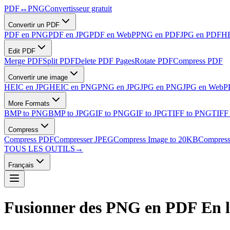
PDF
↔
PNG
Convertisseur gratuit
Convertir un PDF
PDF en PNG
PDF en JPG
PDF en WebP
PNG en PDF
JPG en PDF
HE
Edit PDF
Merge PDF
Split PDF
Delete PDF Pages
Rotate PDF
Compress PDF
Convertir une image
HEIC en JPG
HEIC en PNG
PNG en JPG
JPG en PNG
JPG en WebP
More Formats
BMP to PNG
BMP to JPG
GIF to PNG
GIF to JPG
TIFF to PNG
TIFF
Compress
Compress PDF
Compresser JPEG
Compress Image to 20KB
Compress
TOUS LES OUTILS
→
Français
Fusionner des PNG en PDF
En l