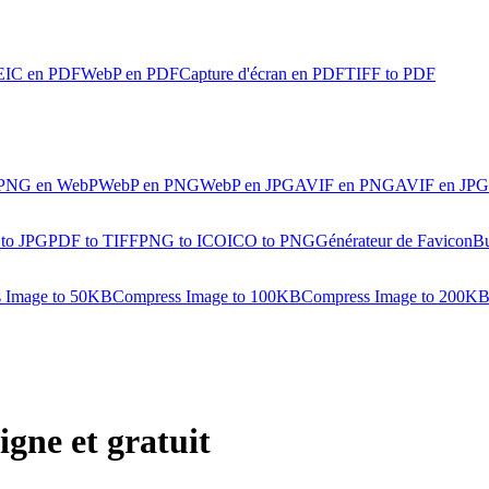
IC en PDF
WebP en PDF
Capture d'écran en PDF
TIFF to PDF
PNG en WebP
WebP en PNG
WebP en JPG
AVIF en PNG
AVIF en JPG
 to JPG
PDF to TIFF
PNG to ICO
ICO to PNG
Générateur de Favicon
Bu
 Image to 50KB
Compress Image to 100KB
Compress Image to 200K
igne et gratuit