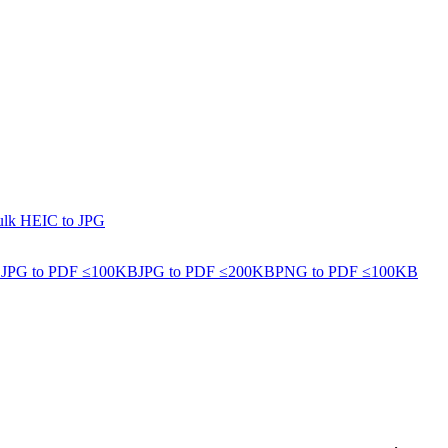
lk HEIC to JPG
B
JPG to PDF ≤100KB
JPG to PDF ≤200KB
PNG to PDF ≤100KB