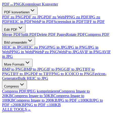
PDF
↔
PNG
Kostenloser Konverter
PDF konvertieren
PDF zu PNG
PDF zu JPG
PDF zu WebP
PNG zu PDF
JPG zu
PDF
HEIC in PDF
WebP in PDF
Screenshot in PDF
TIFF to PDF
Edit PDF
Merge PDF
Split PDF
Delete PDF Pages
Rotate PDF
Compress PDF
Bild umwandeln
HEIC in JPG
HEIC zu PNG
PNG in JPG
JPG in PNG
JPG in
WebP
PNG in WebP
WebP zu PNG
WebP to JPG
AVIF in PNG
AVIF
in JPG
More Formats
BMP to PNG
BMP to JPG
GIF to PNG
GIF to JPG
TIFF to
PNG
TIFF to JPG
PDF to TIFF
PNG to ICO
ICO to PNG
Favicon-
Generator
Bulk HEIC to JPG
Compress
Compress PDF
JPEG komprimieren
Compress Image to
20KB
Compress Image to 50KB
Compress Image to
100KB
Compress Image to 200KB
JPG to PDF ≤100KB
JPG to
PDF ≤200KB
PNG to PDF ≤100KB
ALLE TOOLS
→