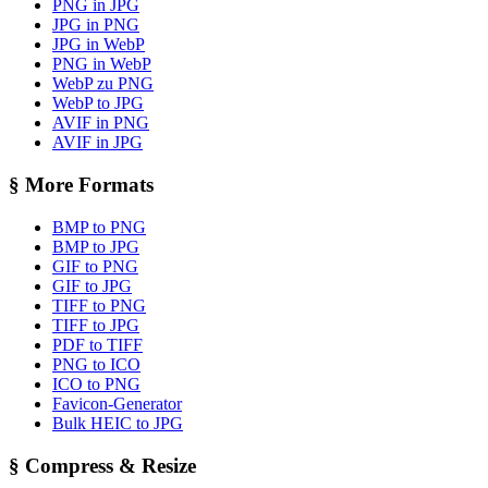
PNG in JPG
JPG in PNG
JPG in WebP
PNG in WebP
WebP zu PNG
WebP to JPG
AVIF in PNG
AVIF in JPG
§
More Formats
BMP to PNG
BMP to JPG
GIF to PNG
GIF to JPG
TIFF to PNG
TIFF to JPG
PDF to TIFF
PNG to ICO
ICO to PNG
Favicon-Generator
Bulk HEIC to JPG
§
Compress & Resize