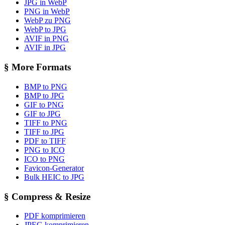
JPG in WebP
PNG in WebP
WebP zu PNG
WebP to JPG
AVIF in PNG
AVIF in JPG
§
More Formats
BMP to PNG
BMP to JPG
GIF to PNG
GIF to JPG
TIFF to PNG
TIFF to JPG
PDF to TIFF
PNG to ICO
ICO to PNG
Favicon-Generator
Bulk HEIC to JPG
§
Compress & Resize
PDF komprimieren
JPEG komprimieren