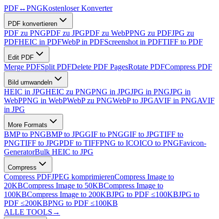
PDF
↔
PNG
Kostenloser Konverter
PDF konvertieren
PDF zu PNG
PDF zu JPG
PDF zu WebP
PNG zu PDF
JPG zu
PDF
HEIC in PDF
WebP in PDF
Screenshot in PDF
TIFF to PDF
Edit PDF
Merge PDF
Split PDF
Delete PDF Pages
Rotate PDF
Compress PDF
Bild umwandeln
HEIC in JPG
HEIC zu PNG
PNG in JPG
JPG in PNG
JPG in
WebP
PNG in WebP
WebP zu PNG
WebP to JPG
AVIF in PNG
AVIF
in JPG
More Formats
BMP to PNG
BMP to JPG
GIF to PNG
GIF to JPG
TIFF to
PNG
TIFF to JPG
PDF to TIFF
PNG to ICO
ICO to PNG
Favicon-
Generator
Bulk HEIC to JPG
Compress
Compress PDF
JPEG komprimieren
Compress Image to
20KB
Compress Image to 50KB
Compress Image to
100KB
Compress Image to 200KB
JPG to PDF ≤100KB
JPG to
PDF ≤200KB
PNG to PDF ≤100KB
ALLE TOOLS
→