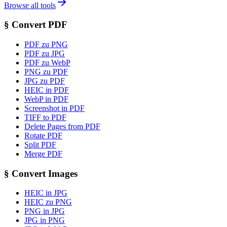
Browse all tools
§
Convert PDF
PDF zu PNG
PDF zu JPG
PDF zu WebP
PNG zu PDF
JPG zu PDF
HEIC in PDF
WebP in PDF
Screenshot in PDF
TIFF to PDF
Delete Pages from PDF
Rotate PDF
Split PDF
Merge PDF
§
Convert Images
HEIC in JPG
HEIC zu PNG
PNG in JPG
JPG in PNG