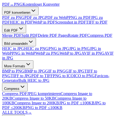
PDF
↔
PNG
Kostenloser Konverter
PDF konvertieren
PDF zu PNG
PDF zu JPG
PDF zu WebP
PNG zu PDF
JPG zu
PDF
HEIC in PDF
WebP in PDF
Screenshot in PDF
TIFF to PDF
Edit PDF
Merge PDF
Split PDF
Delete PDF Pages
Rotate PDF
Compress PDF
Bild umwandeln
HEIC in JPG
HEIC zu PNG
PNG in JPG
JPG in PNG
JPG in
WebP
PNG in WebP
WebP zu PNG
WebP to JPG
AVIF in PNG
AVIF
in JPG
More Formats
BMP to PNG
BMP to JPG
GIF to PNG
GIF to JPG
TIFF to
PNG
TIFF to JPG
PDF to TIFF
PNG to ICO
ICO to PNG
Favicon-
Generator
Bulk HEIC to JPG
Compress
Compress PDF
JPEG komprimieren
Compress Image to
20KB
Compress Image to 50KB
Compress Image to
100KB
Compress Image to 200KB
JPG to PDF ≤100KB
JPG to
PDF ≤200KB
PNG to PDF ≤100KB
ALLE TOOLS
→