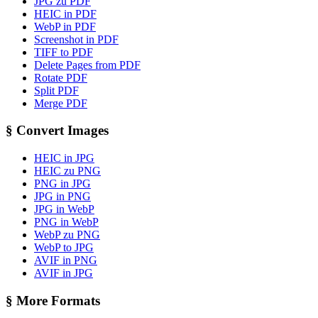
JPG zu PDF
HEIC in PDF
WebP in PDF
Screenshot in PDF
TIFF to PDF
Delete Pages from PDF
Rotate PDF
Split PDF
Merge PDF
§
Convert Images
HEIC in JPG
HEIC zu PNG
PNG in JPG
JPG in PNG
JPG in WebP
PNG in WebP
WebP zu PNG
WebP to JPG
AVIF in PNG
AVIF in JPG
§
More Formats