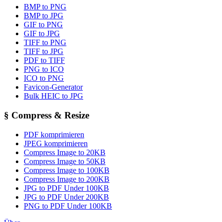
BMP to PNG
BMP to JPG
GIF to PNG
GIF to JPG
TIFF to PNG
TIFF to JPG
PDF to TIFF
PNG to ICO
ICO to PNG
Favicon-Generator
Bulk HEIC to JPG
§
Compress & Resize
PDF komprimieren
JPEG komprimieren
Compress Image to 20KB
Compress Image to 50KB
Compress Image to 100KB
Compress Image to 200KB
JPG to PDF Under 100KB
JPG to PDF Under 200KB
PNG to PDF Under 100KB