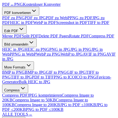
PDF
↔
PNG
Kostenloser Konverter
PDF konvertieren
PDF zu PNG
PDF zu JPG
PDF zu WebP
PNG zu PDF
JPG zu
PDF
HEIC in PDF
WebP in PDF
Screenshot in PDF
TIFF to PDF
Edit PDF
Merge PDF
Split PDF
Delete PDF Pages
Rotate PDF
Compress PDF
Bild umwandeln
HEIC in JPG
HEIC zu PNG
PNG in JPG
JPG in PNG
JPG in
WebP
PNG in WebP
WebP zu PNG
WebP to JPG
AVIF in PNG
AVIF
in JPG
More Formats
BMP to PNG
BMP to JPG
GIF to PNG
GIF to JPG
TIFF to
PNG
TIFF to JPG
PDF to TIFF
PNG to ICO
ICO to PNG
Favicon-
Generator
Bulk HEIC to JPG
Compress
Compress PDF
JPEG komprimieren
Compress Image to
20KB
Compress Image to 50KB
Compress Image to
100KB
Compress Image to 200KB
JPG to PDF ≤100KB
JPG to
PDF ≤200KB
PNG to PDF ≤100KB
ALLE TOOLS
→