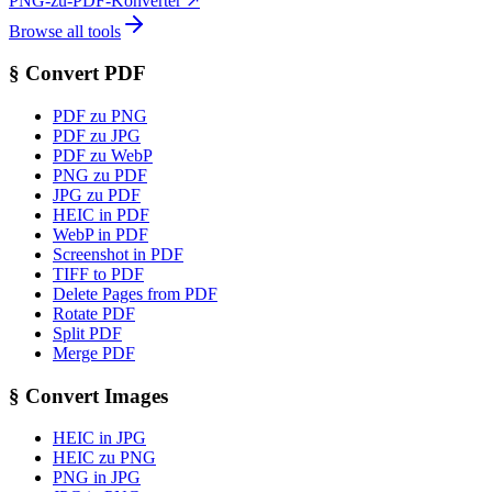
PNG-zu-PDF-Konverter
↗
Browse all tools
§
Convert PDF
PDF zu PNG
PDF zu JPG
PDF zu WebP
PNG zu PDF
JPG zu PDF
HEIC in PDF
WebP in PDF
Screenshot in PDF
TIFF to PDF
Delete Pages from PDF
Rotate PDF
Split PDF
Merge PDF
§
Convert Images
HEIC in JPG
HEIC zu PNG
PNG in JPG