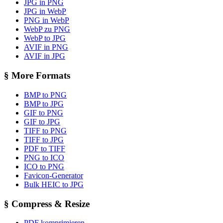
JPG in PNG
JPG in WebP
PNG in WebP
WebP zu PNG
WebP to JPG
AVIF in PNG
AVIF in JPG
§
More Formats
BMP to PNG
BMP to JPG
GIF to PNG
GIF to JPG
TIFF to PNG
TIFF to JPG
PDF to TIFF
PNG to ICO
ICO to PNG
Favicon-Generator
Bulk HEIC to JPG
§
Compress & Resize
PDF komprimieren