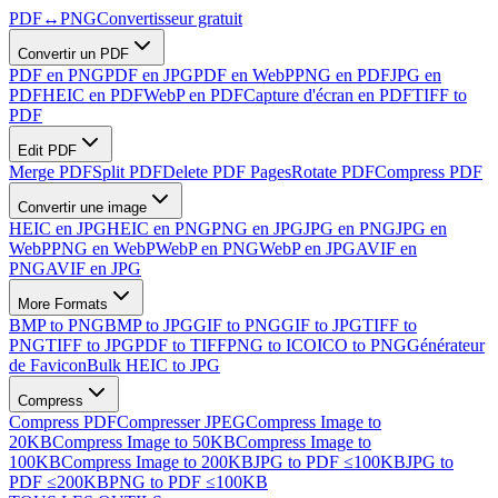
PDF
↔
PNG
Convertisseur gratuit
Convertir un PDF
PDF en PNG
PDF en JPG
PDF en WebP
PNG en PDF
JPG en
PDF
HEIC en PDF
WebP en PDF
Capture d'écran en PDF
TIFF to
PDF
Edit PDF
Merge PDF
Split PDF
Delete PDF Pages
Rotate PDF
Compress PDF
Convertir une image
HEIC en JPG
HEIC en PNG
PNG en JPG
JPG en PNG
JPG en
WebP
PNG en WebP
WebP en PNG
WebP en JPG
AVIF en
PNG
AVIF en JPG
More Formats
BMP to PNG
BMP to JPG
GIF to PNG
GIF to JPG
TIFF to
PNG
TIFF to JPG
PDF to TIFF
PNG to ICO
ICO to PNG
Générateur
de Favicon
Bulk HEIC to JPG
Compress
Compress PDF
Compresser JPEG
Compress Image to
20KB
Compress Image to 50KB
Compress Image to
100KB
Compress Image to 200KB
JPG to PDF ≤100KB
JPG to
PDF ≤200KB
PNG to PDF ≤100KB