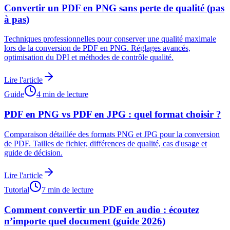
Convertir un PDF en PNG sans perte de qualité (pas
à pas)
Techniques professionnelles pour conserver une qualité maximale
lors de la conversion de PDF en PNG. Réglages avancés,
optimisation du DPI et méthodes de contrôle qualité.
Lire l'article
Guide
4 min de lecture
PDF en PNG vs PDF en JPG : quel format choisir ?
Comparaison détaillée des formats PNG et JPG pour la conversion
de PDF. Tailles de fichier, différences de qualité, cas d'usage et
guide de décision.
Lire l'article
Tutorial
7 min de lecture
Comment convertir un PDF en audio : écoutez
n’importe quel document (guide 2026)