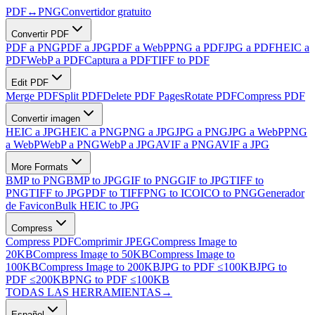
PDF
↔
PNG
Convertidor gratuito
Convertir PDF
PDF a PNG
PDF a JPG
PDF a WebP
PNG a PDF
JPG a PDF
HEIC a
PDF
WebP a PDF
Captura a PDF
TIFF to PDF
Edit PDF
Merge PDF
Split PDF
Delete PDF Pages
Rotate PDF
Compress PDF
Convertir imagen
HEIC a JPG
HEIC a PNG
PNG a JPG
JPG a PNG
JPG a WebP
PNG
a WebP
WebP a PNG
WebP a JPG
AVIF a PNG
AVIF a JPG
More Formats
BMP to PNG
BMP to JPG
GIF to PNG
GIF to JPG
TIFF to
PNG
TIFF to JPG
PDF to TIFF
PNG to ICO
ICO to PNG
Generador
de Favicon
Bulk HEIC to JPG
Compress
Compress PDF
Comprimir JPEG
Compress Image to
20KB
Compress Image to 50KB
Compress Image to
100KB
Compress Image to 200KB
JPG to PDF ≤100KB
JPG to
PDF ≤200KB
PNG to PDF ≤100KB
TODAS LAS HERRAMIENTAS
→
Español