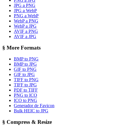
PNG a JPG
JPG a PNG
JPG a WebP
PNG a WebP
WebP a PNG
WebP a JPG
AVIF a PNG
AVIF a JPG
§
More Formats
BMP to PNG
BMP to JPG
GIF to PNG
GIF to JPG
TIFF to PNG
TIFF to JPG
PDF to TIFF
PNG to ICO
ICO to PNG
Generador de Favicon
Bulk HEIC to JPG
§
Compress & Resize