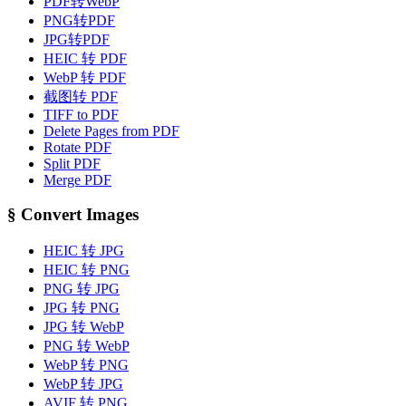
PDF转WebP
PNG转PDF
JPG转PDF
HEIC 转 PDF
WebP 转 PDF
截图转 PDF
TIFF to PDF
Delete Pages from PDF
Rotate PDF
Split PDF
Merge PDF
§
Convert Images
HEIC 转 JPG
HEIC 转 PNG
PNG 转 JPG
JPG 转 PNG
JPG 转 WebP
PNG 转 WebP
WebP 转 PNG
WebP 转 JPG
AVIF 转 PNG