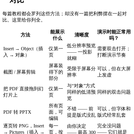
每篇教程都会罗列这些方法；却没有一篇把利弊摆在一起对
比。这里给你列全。
能展示
演示时能正常用
方法
清晰度
什么
吗？
低分辨率预览
Insert → Object（插
仅第一
需要双击打开；
—— 一投影
入 → 对象）
页
打断演示节奏
就糊
屏幕装
受限于屏幕分
可以，但在大屏
截图 / 屏幕剪辑
得下的
辨率
上发虚
部分
与“对象”方式
把 PDF 直接拖到幻
仅第一
同样的低清预
同样的双击问题
灯片上
页
览
所有页
不错 —— 前
可以，但字体和
PDF 转 PPTX
面，可
提是版式没乱
版式经常乱套
编辑
逐页转 PNG，Insert
每一
完全没问题
由你决定
→ Pictures（插入 →
页，按
—— 它们就是
—— 最高 300