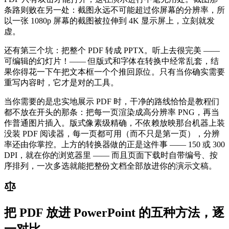
条路则败在另一处：截图永远不可能超过你屏幕的分辨率，所
以一张 1080p 屏幕的截图被拉伸到 4K 显示屏上，立刻就发
虚。
还有第三个坑：把整个 PDF 转成 PPTX。听上去很完美 ——
可编辑的幻灯片！—— 但版式和字体在转换中经常乱套，结
果你得花一下午把文本框一个个推回原位。只有当你确实需要
重写内容时，它才是对的工具。
当你需要的是忠实地展示 PDF 时，干净的路线恰恰是教程们
都不放在开头的那条：把每一页渲染成高分辨率 PNG，再当
作普通图片插入。版式像素级精确，不依赖放映那台机器上装
没装 PDF 阅读器，每一页都可用（而不只是第一页），分辨
率还由你掌控。上方的转换器做的正是这件事 —— 150 或 300
DPI，就在你的浏览器里 —— 而且页面下载时自带编号、按
序排列，一次多选就能把整份文档全部放进你的演示文稿。
把 PDF 放进 PowerPoint 的五种方法，逐
一对比