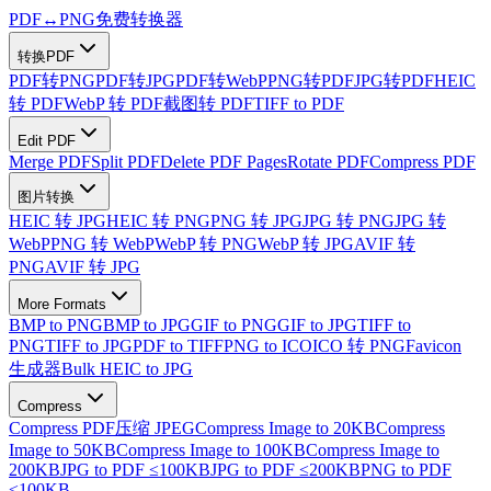
PDF
↔
PNG
免费转换器
转换PDF
PDF转PNG
PDF转JPG
PDF转WebP
PNG转PDF
JPG转PDF
HEIC
转 PDF
WebP 转 PDF
截图转 PDF
TIFF to PDF
Edit PDF
Merge PDF
Split PDF
Delete PDF Pages
Rotate PDF
Compress PDF
图片转换
HEIC 转 JPG
HEIC 转 PNG
PNG 转 JPG
JPG 转 PNG
JPG 转
WebP
PNG 转 WebP
WebP 转 PNG
WebP 转 JPG
AVIF 转
PNG
AVIF 转 JPG
More Formats
BMP to PNG
BMP to JPG
GIF to PNG
GIF to JPG
TIFF to
PNG
TIFF to JPG
PDF to TIFF
PNG to ICO
ICO 转 PNG
Favicon
生成器
Bulk HEIC to JPG
Compress
Compress PDF
压缩 JPEG
Compress Image to 20KB
Compress
Image to 50KB
Compress Image to 100KB
Compress Image to
200KB
JPG to PDF ≤100KB
JPG to PDF ≤200KB
PNG to PDF
≤100KB