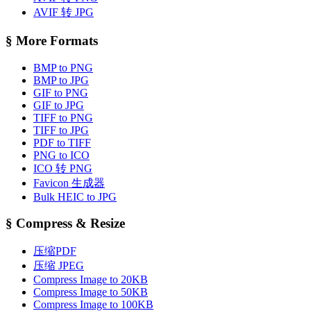
AVIF 转 JPG
§
More Formats
BMP to PNG
BMP to JPG
GIF to PNG
GIF to JPG
TIFF to PNG
TIFF to JPG
PDF to TIFF
PNG to ICO
ICO 转 PNG
Favicon 生成器
Bulk HEIC to JPG
§
Compress & Resize
压缩PDF
压缩 JPEG
Compress Image to 20KB
Compress Image to 50KB
Compress Image to 100KB