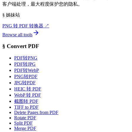
客户端处理，最大程度保护您的隐私。
§
姊妹站
PNG 转 PDF 转换器
↗
Browse all tools
§
Convert PDF
PDF转PNG
PDF转JPG
PDF转WebP
PNG转PDF
JPG转PDF
HEIC 转 PDF
WebP 转 PDF
截图转 PDF
TIFF to PDF
Delete Pages from PDF
Rotate PDF
Split PDF
Merge PDF