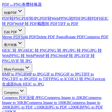
PDF
↔
PNG
免费转换器
转换PDF
PDF转PNG
PDF转JPG
PDF转WebP
PNG转PDF
JPG转PDF
HEIC
转 PDF
WebP 转 PDF
截图转 PDF
TIFF to PDF
Edit PDF
Merge PDF
Split PDF
Delete PDF Pages
Rotate PDF
Compress PDF
图片转换
HEIC 转 JPG
HEIC 转 PNG
PNG 转 JPG
JPG 转 PNG
JPG 转
WebP
PNG 转 WebP
WebP 转 PNG
WebP 转 JPG
AVIF 转
PNG
AVIF 转 JPG
More Formats
BMP to PNG
BMP to JPG
GIF to PNG
GIF to JPG
TIFF to
PNG
TIFF to JPG
PDF to TIFF
PNG to ICO
ICO 转 PNG
Favicon
生成器
Bulk HEIC to JPG
Compress
Compress PDF
压缩 JPEG
Compress Image to 20KB
Compress
Image to 50KB
Compress Image to 100KB
Compress Image to
200KB
JPG to PDF ≤100KB
JPG to PDF ≤200KB
PNG to PDF
≤100KB