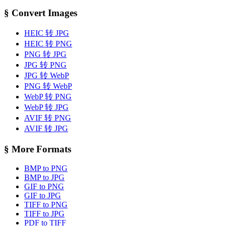
§
Convert Images
HEIC 转 JPG
HEIC 转 PNG
PNG 转 JPG
JPG 转 PNG
JPG 转 WebP
PNG 转 WebP
WebP 转 PNG
WebP 转 JPG
AVIF 转 PNG
AVIF 转 JPG
§
More Formats
BMP to PNG
BMP to JPG
GIF to PNG
GIF to JPG
TIFF to PNG
TIFF to JPG
PDF to TIFF