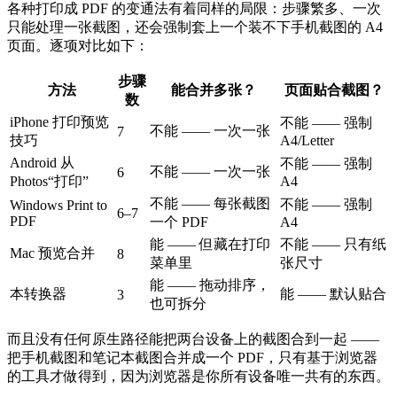
各种打印成 PDF 的变通法有着同样的局限：步骤繁多、一次
只能处理一张截图，还会强制套上一个装不下手机截图的 A4
页面。逐项对比如下：
步骤
方法
能合并多张？
页面贴合截图？
数
iPhone 打印预览
不能 —— 强制
不能 —— 一次一张
7
技巧
A4/Letter
Android 从
不能 —— 强制
不能 —— 一次一张
6
Photos“打印”
A4
不能 —— 每张截图
不能 —— 强制
Windows Print to
6–7
PDF
一个 PDF
A4
能 —— 但藏在打印
不能 —— 只有纸
Mac 预览合并
8
菜单里
张尺寸
能 —— 拖动排序，
本转换器
能 —— 默认贴合
3
也可拆分
而且没有任何原生路径能把两台设备上的截图合到一起 ——
把手机截图和笔记本截图合并成一个 PDF，只有基于浏览器
的工具才做得到，因为浏览器是你所有设备唯一共有的东西。