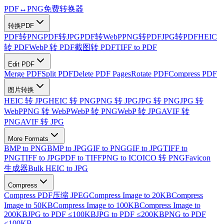
PDF
↔
PNG
免费转换器
转换PDF
PDF转PNG
PDF转JPG
PDF转WebP
PNG转PDF
JPG转PDF
HEIC
转 PDF
WebP 转 PDF
截图转 PDF
TIFF to PDF
Edit PDF
Merge PDF
Split PDF
Delete PDF Pages
Rotate PDF
Compress PDF
图片转换
HEIC 转 JPG
HEIC 转 PNG
PNG 转 JPG
JPG 转 PNG
JPG 转
WebP
PNG 转 WebP
WebP 转 PNG
WebP 转 JPG
AVIF 转
PNG
AVIF 转 JPG
More Formats
BMP to PNG
BMP to JPG
GIF to PNG
GIF to JPG
TIFF to
PNG
TIFF to JPG
PDF to TIFF
PNG to ICO
ICO 转 PNG
Favicon
生成器
Bulk HEIC to JPG
Compress
Compress PDF
压缩 JPEG
Compress Image to 20KB
Compress
Image to 50KB
Compress Image to 100KB
Compress Image to
200KB
JPG to PDF ≤100KB
JPG to PDF ≤200KB
PNG to PDF
≤100KB