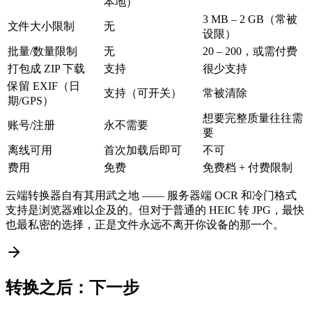
本地）
3 MB – 2 GB（常被
文件大小限制
无
设限）
批量/数量限制
无
20 – 200，或需付费
打包成 ZIP 下载
支持
很少支持
保留 EXIF（日
支持（可开关）
常被清除
期/GPS）
想要完整质量往往需
账号/注册
永不需要
要
离线可用
首次加载后即可
不可
费用
免费
免费档 + 付费限制
云端转换器自有其用武之地 —— 服务器端 OCR 和冷门格式
支持是浏览器难以企及的。但对于普通的 HEIC 转 JPG，最快
也最私密的选择，正是文件永远不离开你设备的那一个。
转换之后：下一步