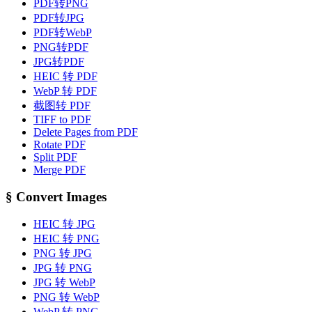
PDF转PNG
PDF转JPG
PDF转WebP
PNG转PDF
JPG转PDF
HEIC 转 PDF
WebP 转 PDF
截图转 PDF
TIFF to PDF
Delete Pages from PDF
Rotate PDF
Split PDF
Merge PDF
§
Convert Images
HEIC 转 JPG
HEIC 转 PNG
PNG 转 JPG
JPG 转 PNG
JPG 转 WebP
PNG 转 WebP
WebP 转 PNG