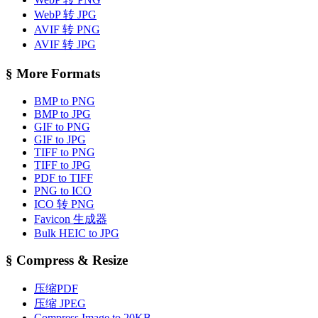
WebP 转 JPG
AVIF 转 PNG
AVIF 转 JPG
§
More Formats
BMP to PNG
BMP to JPG
GIF to PNG
GIF to JPG
TIFF to PNG
TIFF to JPG
PDF to TIFF
PNG to ICO
ICO 转 PNG
Favicon 生成器
Bulk HEIC to JPG
§
Compress & Resize
压缩PDF
压缩 JPEG
Compress Image to 20KB