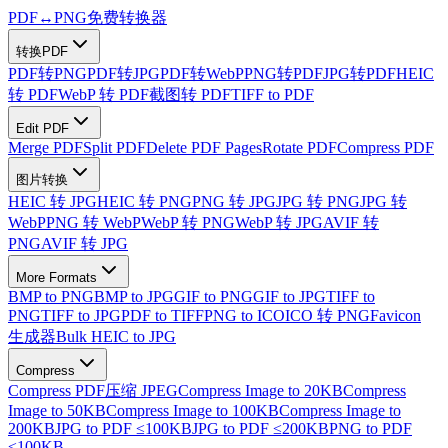
PDF
↔
PNG
免费转换器
转换PDF
PDF转PNG
PDF转JPG
PDF转WebP
PNG转PDF
JPG转PDF
HEIC
转 PDF
WebP 转 PDF
截图转 PDF
TIFF to PDF
Edit PDF
Merge PDF
Split PDF
Delete PDF Pages
Rotate PDF
Compress PDF
图片转换
HEIC 转 JPG
HEIC 转 PNG
PNG 转 JPG
JPG 转 PNG
JPG 转
WebP
PNG 转 WebP
WebP 转 PNG
WebP 转 JPG
AVIF 转
PNG
AVIF 转 JPG
More Formats
BMP to PNG
BMP to JPG
GIF to PNG
GIF to JPG
TIFF to
PNG
TIFF to JPG
PDF to TIFF
PNG to ICO
ICO 转 PNG
Favicon
生成器
Bulk HEIC to JPG
Compress
Compress PDF
压缩 JPEG
Compress Image to 20KB
Compress
Image to 50KB
Compress Image to 100KB
Compress Image to
200KB
JPG to PDF ≤100KB
JPG to PDF ≤200KB
PNG to PDF
≤100KB