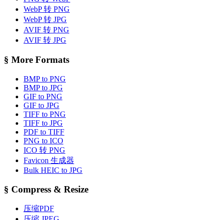
WebP 转 PNG
WebP 转 JPG
AVIF 转 PNG
AVIF 转 JPG
§
More Formats
BMP to PNG
BMP to JPG
GIF to PNG
GIF to JPG
TIFF to PNG
TIFF to JPG
PDF to TIFF
PNG to ICO
ICO 转 PNG
Favicon 生成器
Bulk HEIC to JPG
§
Compress & Resize
压缩PDF
压缩 JPEG