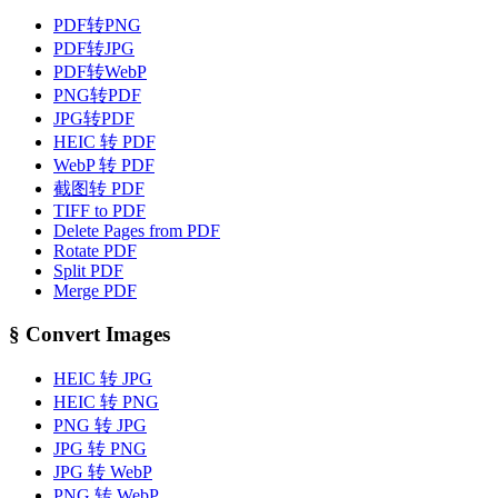
PDF转PNG
PDF转JPG
PDF转WebP
PNG转PDF
JPG转PDF
HEIC 转 PDF
WebP 转 PDF
截图转 PDF
TIFF to PDF
Delete Pages from PDF
Rotate PDF
Split PDF
Merge PDF
§
Convert Images
HEIC 转 JPG
HEIC 转 PNG
PNG 转 JPG
JPG 转 PNG
JPG 转 WebP
PNG 转 WebP