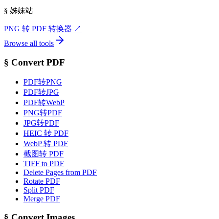
§
姊妹站
PNG 转 PDF 转换器
↗
Browse all tools
§
Convert PDF
PDF转PNG
PDF转JPG
PDF转WebP
PNG转PDF
JPG转PDF
HEIC 转 PDF
WebP 转 PDF
截图转 PDF
TIFF to PDF
Delete Pages from PDF
Rotate PDF
Split PDF
Merge PDF
§
Convert Images