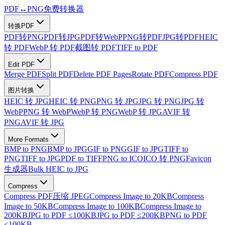
PDF
↔
PNG
免费转换器
转换PDF
PDF转PNG
PDF转JPG
PDF转WebP
PNG转PDF
JPG转PDF
HEIC
转 PDF
WebP 转 PDF
截图转 PDF
TIFF to PDF
Edit PDF
Merge PDF
Split PDF
Delete PDF Pages
Rotate PDF
Compress PDF
图片转换
HEIC 转 JPG
HEIC 转 PNG
PNG 转 JPG
JPG 转 PNG
JPG 转
WebP
PNG 转 WebP
WebP 转 PNG
WebP 转 JPG
AVIF 转
PNG
AVIF 转 JPG
More Formats
BMP to PNG
BMP to JPG
GIF to PNG
GIF to JPG
TIFF to
PNG
TIFF to JPG
PDF to TIFF
PNG to ICO
ICO 转 PNG
Favicon
生成器
Bulk HEIC to JPG
Compress
Compress PDF
压缩 JPEG
Compress Image to 20KB
Compress
Image to 50KB
Compress Image to 100KB
Compress Image to
200KB
JPG to PDF ≤100KB
JPG to PDF ≤200KB
PNG to PDF
≤100KB