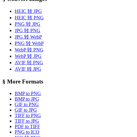
HEIC 转 JPG
HEIC 转 PNG
PNG 转 JPG
JPG 转 PNG
JPG 转 WebP
PNG 转 WebP
WebP 转 PNG
WebP 转 JPG
AVIF 转 PNG
AVIF 转 JPG
§
More Formats
BMP to PNG
BMP to JPG
GIF to PNG
GIF to JPG
TIFF to PNG
TIFF to JPG
PDF to TIFF
PNG to ICO