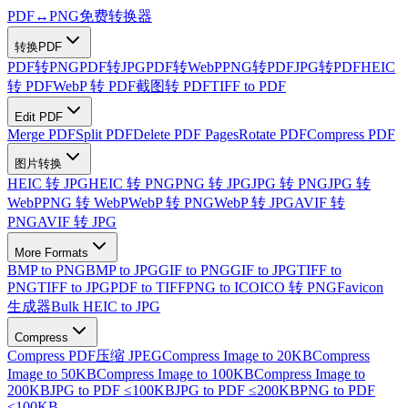
PDF
↔
PNG
免费转换器
转换PDF
PDF转PNG
PDF转JPG
PDF转WebP
PNG转PDF
JPG转PDF
HEIC
转 PDF
WebP 转 PDF
截图转 PDF
TIFF to PDF
Edit PDF
Merge PDF
Split PDF
Delete PDF Pages
Rotate PDF
Compress PDF
图片转换
HEIC 转 JPG
HEIC 转 PNG
PNG 转 JPG
JPG 转 PNG
JPG 转
WebP
PNG 转 WebP
WebP 转 PNG
WebP 转 JPG
AVIF 转
PNG
AVIF 转 JPG
More Formats
BMP to PNG
BMP to JPG
GIF to PNG
GIF to JPG
TIFF to
PNG
TIFF to JPG
PDF to TIFF
PNG to ICO
ICO 转 PNG
Favicon
生成器
Bulk HEIC to JPG
Compress
Compress PDF
压缩 JPEG
Compress Image to 20KB
Compress
Image to 50KB
Compress Image to 100KB
Compress Image to
200KB
JPG to PDF ≤100KB
JPG to PDF ≤200KB
PNG to PDF
≤100KB