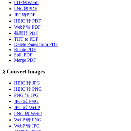
PDF转WebP
PNG转PDF
JPG转PDF
HEIC 转 PDF
WebP 转 PDF
截图转 PDF
TIFF to PDF
Delete Pages from PDF
Rotate PDF
Split PDF
Merge PDF
§
Convert Images
HEIC 转 JPG
HEIC 转 PNG
PNG 转 JPG
JPG 转 PNG
JPG 转 WebP
PNG 转 WebP
WebP 转 PNG
WebP 转 JPG