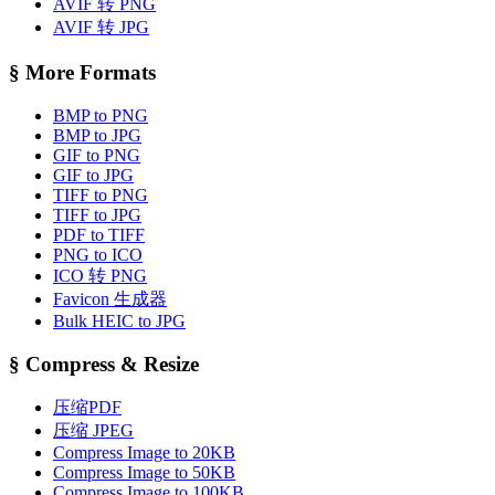
AVIF 转 PNG
AVIF 转 JPG
§
More Formats
BMP to PNG
BMP to JPG
GIF to PNG
GIF to JPG
TIFF to PNG
TIFF to JPG
PDF to TIFF
PNG to ICO
ICO 转 PNG
Favicon 生成器
Bulk HEIC to JPG
§
Compress & Resize
压缩PDF
压缩 JPEG
Compress Image to 20KB
Compress Image to 50KB
Compress Image to 100KB