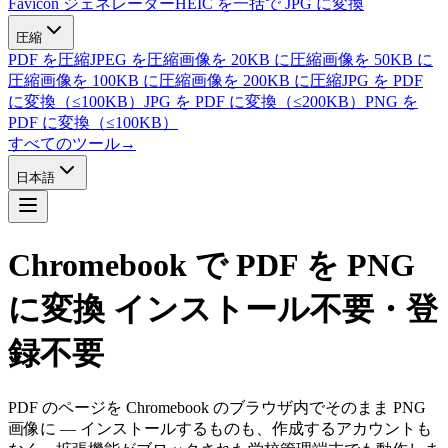
Favicon ジェネレーター
HEIC を一括で JPG に変換
圧縮
PDF を圧縮
JPEG を圧縮
画像を 20KB に圧縮
画像を 50KB に
圧縮
画像を 100KB に圧縮
画像を 200KB に圧縮
JPG を PDF
に変換（≤100KB）
JPG を PDF に変換（≤200KB）
PNG を
PDF に変換（≤100KB）
すべてのツール
→
日本語
Chromebook で PDF を PNG
に変換
インストール不要・登
録不要
PDF のページを Chromebook のブラウザ内でそのまま PNG
画像に — インストールするものも、作成するアカウントも