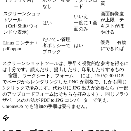
（ブラウザ内）
ポリシー衝突
でダウンロ
質
なし
ード
スクリーンショッ
画面解像度
いいえ —
トツール
が上限；テ
はい
一度に 1 画
（Ctrl+Shift+ウィ
キストがぼ
面のみ
ンドウ表示）
やける
たいてい管理
優秀 — 有効
Linux コンテナ +
者ポリシーで
はい
にできれば
pdftoppm
ブロック
スクリーンショットツールは、手早く視覚的な参考を得るに
は十分です。読んだり、提出したり、印刷したりするもの
— 宿題、ワークシート、フォーム — には、150 や 300 DPI
でページからレンダリングした PNG が別格で、しかも同じ
3 クリックで済みます。代わりに JPG 出力が必要なら（一部
のアップロードフォームはそちらを好みます）、同じブラウ
ザベースの方法が PDF to JPG コンバーターで使え、
ChromeOS でも追加の手順は要りません。