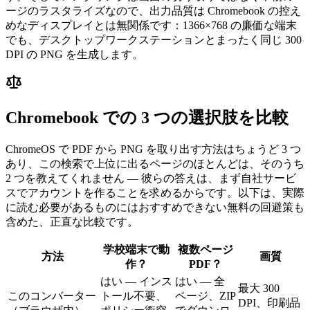
ージのラスタライズなので、出力品質は Chromebook の控え
めなディスプレイとは無関係です：1366×768 の廉価な端末
でも、デスクトップワークステーションとまったく同じ 300
DPI の PNG を生成します。
Chromebook での 3 つの選択肢を比較
ChromeOS で PDF から PNG を取り出す方法はちょうど 3 つ
あり、この検索で上位に出るページのほとんどは、そのうち
2 つを教えてくれません — 彼らの答えは、まず自社サービ
スでアカウントを作ることを求めるからです。以下は、実際
に読む必要があるものにはおすすめできない無料の回避策も
含めた、正直な比較です。
学校端末で動
複数ページ
方法
画質
作？
PDF？
はい — インス
はい — 全
最大 300
このコンバーター
トール不要、
ページ、ZIP
DPI、印刷品