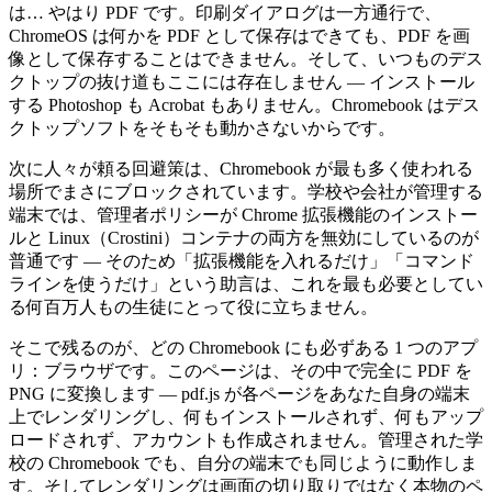
は… やはり PDF です。印刷ダイアログは一方通行で、
ChromeOS は何かを PDF として保存はできても、PDF を画
像として保存することはできません。そして、いつものデス
クトップの抜け道もここには存在しません — インストール
する Photoshop も Acrobat もありません。Chromebook はデス
クトップソフトをそもそも動かさないからです。
次に人々が頼る回避策は、Chromebook が最も多く使われる
場所でまさにブロックされています。学校や会社が管理する
端末では、管理者ポリシーが Chrome 拡張機能のインストー
ルと Linux（Crostini）コンテナの両方を無効にしているのが
普通です — そのため「拡張機能を入れるだけ」「コマンド
ラインを使うだけ」という助言は、これを最も必要としてい
る何百万人もの生徒にとって役に立ちません。
そこで残るのが、どの Chromebook にも必ずある 1 つのアプ
リ：ブラウザです。このページは、その中で完全に PDF を
PNG に変換します — pdf.js が各ページをあなた自身の端末
上でレンダリングし、何もインストールされず、何もアップ
ロードされず、アカウントも作成されません。管理された学
校の Chromebook でも、自分の端末でも同じように動作しま
す。そしてレンダリングは画面の切り取りではなく本物のペ