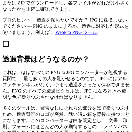
または ZIP でダウンロードし、各ファイルがどれだけ小さく
なったかを正確に確認できます。
プロのヒント：
透過を保ちたいですか？ JPG に変換しない
でください — PNG のままにするか、透過に対応した形式を
使いましょう。例えば：
WebP to PNG ツール
.
透過背景はどうなるのか？
これは、ほぼすべての PNG to JPG コンバーターが無視する
質問で — 最も多くの人を驚かせるものです。JPG にはアル
ファチャンネルがなく、つまり透過をまったく保存できませ
ん。PNG のすべての透過ピクセルは、JPG になるとき不透
明な色で塗りつぶされなければなりません。
多くのツールは、警告なしにそれらの部分を黒で塗りつぶす
ため、透過背景のロゴが突然、醜い暗い箱を背後に持つこと
になります。このコンバーターは白を既定とし — 文書、印
刷、フォームにほとんどの人が期待するもの — メインパネ