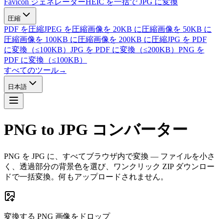
Favicon ジェネレーター
HEIC を一括で JPG に変換
圧縮
PDF を圧縮
JPEG を圧縮
画像を 20KB に圧縮
画像を 50KB に
圧縮
画像を 100KB に圧縮
画像を 200KB に圧縮
JPG を PDF
に変換（≤100KB）
JPG を PDF に変換（≤200KB）
PNG を
PDF に変換（≤100KB）
すべてのツール
→
日本語
PNG to JPG コンバーター
PNG を JPG に、すべてブラウザ内で変換 — ファイルを小さ
く、透過部分の背景色を選び、ワンクリック ZIP ダウンロー
ドで一括変換。何もアップロードされません。
変換する PNG 画像をドロップ