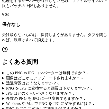
処理をするサーバーが存在しないため、ファイルサイズの上
限もバッチの上限もありません。
§ 0
3
保存なし
受け取らないものは、保持しようがありません。タブを閉じ
れば、痕跡はすべて消えます。
よくある質問
この PNG to JPG コンバーターは無料ですか？
⌄
画像はどこかにアップロードされますか？
⌄
透過背景はどうなりますか？
⌄
PNG を JPG に変換すると画質は下がりますか？
⌄
JPG はどのくらい小さくなりますか？
⌄
多数の PNG を JPG に一括変換できますか？
⌄
Windows や Mac で PNG を JPG に変換するには？
⌄
PNG を JPG に変換して透過を保てますか？
⌄