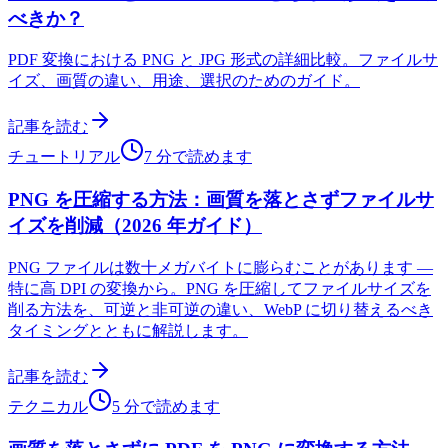
べきか？
PDF 変換における PNG と JPG 形式の詳細比較。ファイルサ
イズ、画質の違い、用途、選択のためのガイド。
記事を読む
チュートリアル
7 分で読めます
PNG を圧縮する方法：画質を落とさずファイルサ
イズを削減（2026 年ガイド）
PNG ファイルは数十メガバイトに膨らむことがあります —
特に高 DPI の変換から。PNG を圧縮してファイルサイズを
削る方法を、可逆と非可逆の違い、WebP に切り替えるべき
タイミングとともに解説します。
記事を読む
テクニカル
5 分で読めます