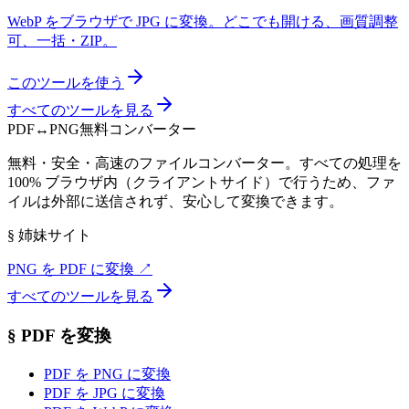
WebP をブラウザで JPG に変換。どこでも開ける、画質調整
可、一括・ZIP。
このツールを使う
すべてのツールを見る
PDF
↔
PNG
無料コンバーター
無料・安全・高速のファイルコンバーター。すべての処理を
100% ブラウザ内（クライアントサイド）で行うため、ファ
イルは外部に送信されず、安心して変換できます。
§
姉妹サイト
PNG を PDF に変換
↗
すべてのツールを見る
§
PDF を変換
PDF を PNG に変換
PDF を JPG に変換