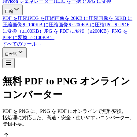
Favicon ジェネレーター
HEIC を一括で JPG に変換
圧縮
PDF を圧縮
JPEG を圧縮
画像を 20KB に圧縮
画像を 50KB に
圧縮
画像を 100KB に圧縮
画像を 200KB に圧縮
JPG を PDF
に変換（≤100KB）
JPG を PDF に変換（≤200KB）
PNG を
PDF に変換（≤100KB）
すべてのツール
→
日本語
無料 PDF to PNG
オンライン
コンバーター
PDF を PNG に、PNG を PDF にオンラインで無料変換。一
括処理に対応した、高速・安全・使いやすいコンバーター。
登録不要。