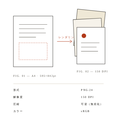
レンダリング
FIG. 02 — 150 DPI
FIG. 01 — A4 · 595×842pt
形式
PNG-24
解像度
150 DPI
圧縮
可逆（無劣化）
カラー
sRGB