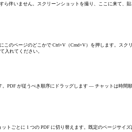
の保存すら伴いません。スクリーンショットを撮り、ここに来て、
hift+4 を押し、次にこのページのどこかで Ctrl+V（Cmd+V）
して入れてください。
。PDF が従うべき順序にドラッグします — チャットは時
ショットごとに 1 つの PDF に切り替えます。既定のページサ