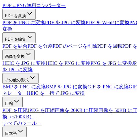
PDF
↔
PNG
無料コンバーター
PDF を変換
PDF を PNG に変換
PDF を JPG に変換
PDF を WebP に変換
PN
変換
PDF を編集
PDF を結合
PDF を分割
PDF のページを削除
PDF を回転
PDF 
画像を変換
HEIC を JPG に変換
HEIC を PNG に変換
PNG を JPG に変換
J
を JPG に変換
その他の形式
BMP を PNG に変換
BMP を JPG に変換
GIF を PNG に変換
GI
ネレーター
HEIC を一括で JPG に変換
圧縮
PDF を圧縮
JPEG を圧縮
画像を 20KB に圧縮
画像を 50KB に
換（≤100KB）
すべてのツール
→
日本語