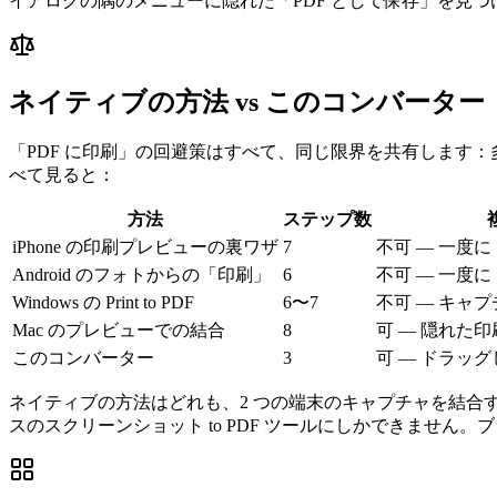
イアログの隅のメニューに隠れた「PDF として保存」を見
ネイティブの方法 vs このコンバーター
「PDF に印刷」の回避策はすべて、同じ限界を共有します：
べて見ると：
方法
ステップ数
iPhone の印刷プレビューの裏ワザ
7
不可 — 一度に 
Android のフォトからの「印刷」
6
不可 — 一度に 
Windows の Print to PDF
6〜7
不可 — キャプチ
Mac のプレビューでの結合
8
可 — 隠れた
このコンバーター
3
可 — ドラッ
ネイティブの方法はどれも、2 つの端末のキャプチャを結合する
スのスクリーンショット to PDF ツールにしかできませ