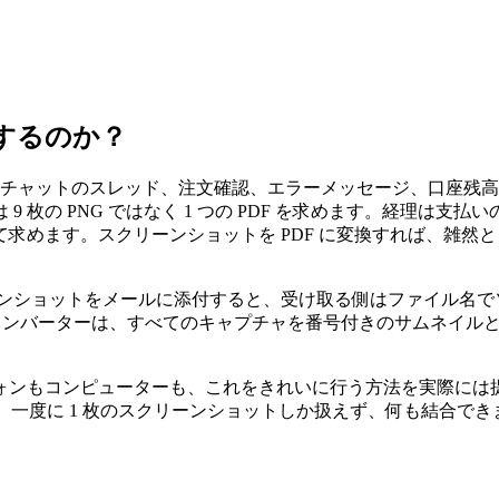
換するのか？
 チャットのスレッド、注文確認、エラーメッセージ、口座残
枚の PNG ではなく 1 つの PDF を求めます。経理は支
て求めます。スクリーンショットを PDF に変換すれば、雑然
ョットをメールに添付すると、受け取る側はファイル名でソートされたそ
DF コンバーターは、すべてのキャプチャを番号付きのサムネイ
ォンもコンピューターも、これをきれいに行う方法を実際には
、一度に 1 枚のスクリーンショットしか扱えず、何も結合でき