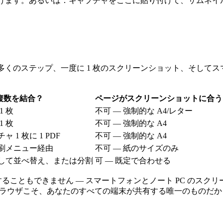
つけます。あるいは：キャプチャをここに貼り付けて、サムネイ
多くのステップ、一度に 1 枚のスクリーンショット、そしてス
複数を結合？
ページがスクリーンショットに合う
1 枚
不可 — 強制的な A4/レター
1 枚
不可 — 強制的な A4
ャ 1 枚に 1 PDF
不可 — 強制的な A4
印刷メニュー経由
不可 — 紙のサイズのみ
グして並べ替え、または分割
可 — 既定で合わせる
こともできません — スマートフォンとノート PC のスクリー
ん。ブラウザこそ、あなたのすべての端末が共有する唯一のものだ