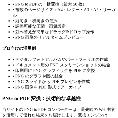
•
PNG to PDF の一括変換（最大 50 枚）
•
複数のページサイズ：A4・レター・A3・A5・リーガ
ル
•
縦向き・横向きの選択
•
調整可能な圧縮・画質設定
•
並べ替えが簡単なドラッグ&ドロップ操作
•
PNG 画像のリアルタイムプレビュー
プロ向けの活用例
•
デジタルフォトアルバムやポートフォリオの作成
•
ドキュメント用の PNG スクリーンショットの結合
•
印刷用に PNG グラフィックを PDF に変換
•
PNG のグラフや図の結合
•
PNG スライドから PDF プレゼンを作成
•
PNG 画像を PDF 形式でアーカイブ
PNG to PDF 変換：技術的な卓越性
当サイトの PNG to PDF コンバーターは、最先端の Web 技術
を活用して優れた結果をお届けします。変換エンジンは