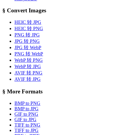
§
Convert Images
HEIC 转 JPG
HEIC 转 PNG
PNG 转 JPG
JPG 转 PNG
JPG 转 WebP
PNG 转 WebP
WebP 转 PNG
WebP 转 JPG
AVIF 转 PNG
AVIF 转 JPG
§
More Formats
BMP to PNG
BMP to JPG
GIF to PNG
GIF to JPG
TIFF to PNG
TIFF to JPG