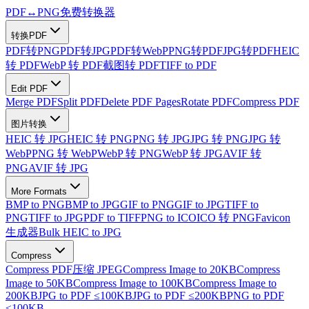
PDF
↔
PNG
免费转换器
转换PDF
PDF转PNG
PDF转JPG
PDF转WebP
PNG转PDF
JPG转PDF
HEIC
转 PDF
WebP 转 PDF
截图转 PDF
TIFF to PDF
Edit PDF
Merge PDF
Split PDF
Delete PDF Pages
Rotate PDF
Compress PDF
图片转换
HEIC 转 JPG
HEIC 转 PNG
PNG 转 JPG
JPG 转 PNG
JPG 转
WebP
PNG 转 WebP
WebP 转 PNG
WebP 转 JPG
AVIF 转
PNG
AVIF 转 JPG
More Formats
BMP to PNG
BMP to JPG
GIF to PNG
GIF to JPG
TIFF to
PNG
TIFF to JPG
PDF to TIFF
PNG to ICO
ICO 转 PNG
Favicon
生成器
Bulk HEIC to JPG
Compress
Compress PDF
压缩 JPEG
Compress Image to 20KB
Compress
Image to 50KB
Compress Image to 100KB
Compress Image to
200KB
JPG to PDF ≤100KB
JPG to PDF ≤200KB
PNG to PDF
≤100KB